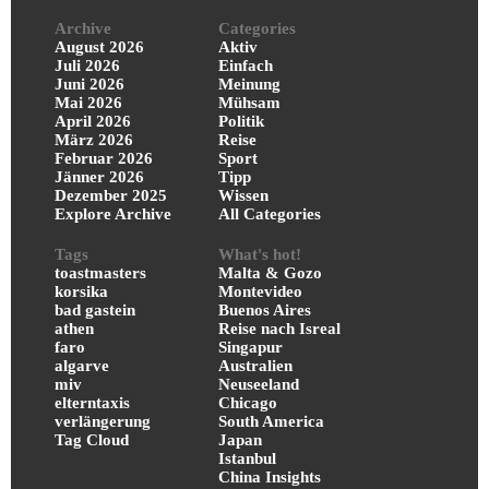
Archive
Categories
August 2026
Aktiv
Juli 2026
Einfach
Juni 2026
Meinung
Mai 2026
Mühsam
April 2026
Politik
März 2026
Reise
Februar 2026
Sport
Jänner 2026
Tipp
Dezember 2025
Wissen
Explore Archive
All Categories
Tags
What's hot!
toastmasters
Malta & Gozo
korsika
Montevideo
bad gastein
Buenos Aires
athen
Reise nach Isreal
faro
Singapur
algarve
Australien
miv
Neuseeland
elterntaxis
Chicago
verlängerung
South America
Tag Cloud
Japan
Istanbul
China Insights