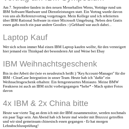
Am 7. September fanden in den neuen Messehallen Wiens, Vorträge rund um
IBM Software/Hardware und Dienstleistungen statt. Ein Vortrag wurde davon
von uns als Referenzvortrag vorgetragen. Mein Kollege und ich referierten
über IBM Rational Software in einer Microsoft Umgebung. Neben den Gratis
essen gabs noch ein paar andere Goodies :-) Gebhard war auch dabei...
Laptop Kauf
Wer sich schon immer Mal einen IBM Laptop kaufen wollte, für den versteigert
hier jemand ein Thinkpad der besonderen Art und Weise bei Ebay
IBM Weihnachtsgeschenk
Bin in der Arbeit der (wie es neudeutsch heißt:) "KeyAccount-Manager" für die
IBM - ClearCase Integration in unser Team. Heute hab ich "dafür" ein
Weihnachtsgeschenk erhalten: Ein ferngesteuertes Miniauto. Meine BMW
Freakness ist auch an IBM nicht vorbeigegangen *hehe* - Mach später Fotos
davon
4x IBM & 2x China bitte
Heute war vierte Tag an dem ich mit der IBM zusammensitze, werden nochmals
ein paar Tage sein. Am Abend hab ich heute mal wieder mit Bruxxxi getroffen
und wir sind gemeinsam chinesisch essen gegangen - Er hat morgen
Lehrabschlussprüfung!