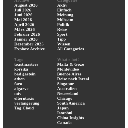
Archive
Categories
August 2026
Aktiv
Juli 2026
Einfach
Juni 2026
Meinung
Mai 2026
Mühsam
April 2026
Politik
März 2026
Reise
Februar 2026
Sport
Jänner 2026
Tipp
Dezember 2025
Wissen
Explore Archive
All Categories
Tags
What's hot!
toastmasters
Malta & Gozo
korsika
Montevideo
bad gastein
Buenos Aires
athen
Reise nach Isreal
faro
Singapur
algarve
Australien
miv
Neuseeland
elterntaxis
Chicago
verlängerung
South America
Tag Cloud
Japan
Istanbul
China Insights
Canada