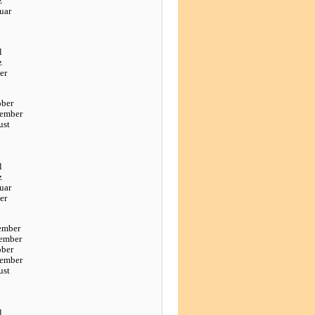
z
uar
l
z
er
ober
tember
ust
l
z
uar
er
ember
ember
ober
tember
ust
l