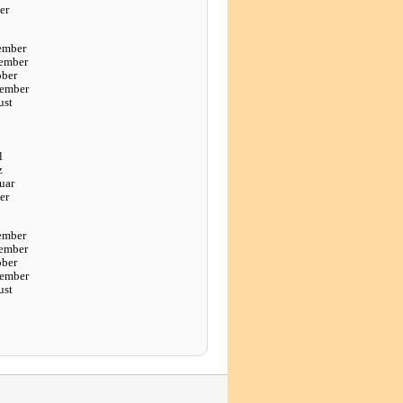
er
ember
ember
ober
tember
ust
l
z
uar
er
ember
ember
ober
tember
ust