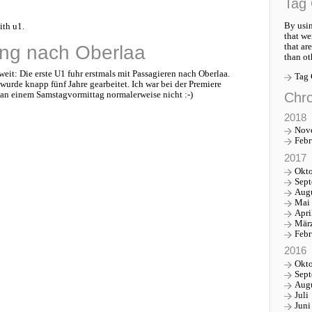
Tag 
By usin
ith u1.
that we
that ar
ng nach Oberlaa
than ot
eit: Die erste U1 fuhr erstmals mit Passagieren nach Oberlaa.
Tag
urde knapp fünf Jahre gearbeitet. Ich war bei der Premiere
Chro
 an einem Samstagvormittag normalerweise nicht :-)
2018
Nov
Febr
2017
Okt
Sep
Aug
Mai
Apri
Mär
Febr
2016
Okt
Sep
Aug
Juli
Juni