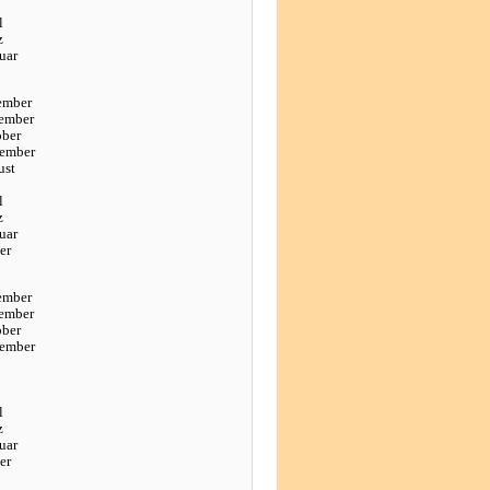
l
z
uar
ember
ember
ober
tember
ust
l
z
uar
er
ember
ember
ober
tember
l
z
uar
er