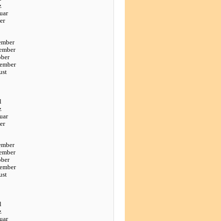
z
uar
er
ember
ember
ober
tember
ust
l
z
uar
er
ember
ember
ober
tember
ust
l
z
uar