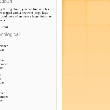
Cloud
g the tag cloud, you can find articles
re tagged with a keyword (tag). Tags
e used more often have a larger font size
hers.
 Cloud
nological
ember
uar
ober
tember
ust
l
z
uar
ober
tember
ust