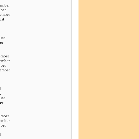
ember
ober
tember
ust
uar
er
ember
ember
ober
tember
l
z
uar
er
ember
ember
ober
l