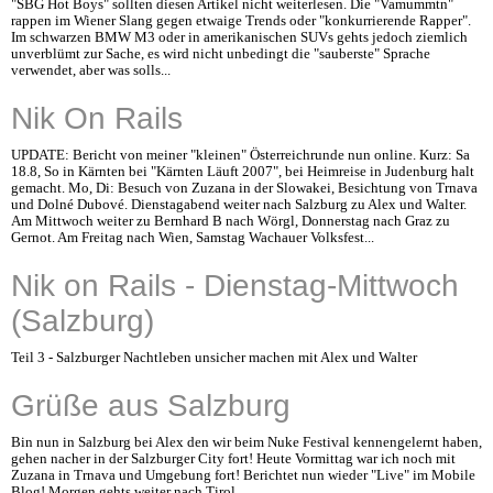
"SBG Hot Boys" sollten diesen Artikel nicht weiterlesen. Die "Vamummtn"
rappen im Wiener Slang gegen etwaige Trends oder "konkurrierende Rapper".
Im schwarzen BMW M3 oder in amerikanischen SUVs gehts jedoch ziemlich
unverblümt zur Sache, es wird nicht unbedingt die "sauberste" Sprache
verwendet, aber was solls...
Nik On Rails
UPDATE: Bericht von meiner "kleinen" Österreichrunde nun online. Kurz: Sa
18.8, So in Kärnten bei "Kärnten Läuft 2007", bei Heimreise in Judenburg halt
gemacht. Mo, Di: Besuch von Zuzana in der Slowakei, Besichtung von Trnava
und Dolné Dubové. Dienstagabend weiter nach Salzburg zu Alex und Walter.
Am Mittwoch weiter zu Bernhard B nach Wörgl, Donnerstag nach Graz zu
Gernot. Am Freitag nach Wien, Samstag Wachauer Volksfest...
Nik on Rails - Dienstag-Mittwoch
(Salzburg)
Teil 3 - Salzburger Nachtleben unsicher machen mit Alex und Walter
Grüße aus Salzburg
Bin nun in Salzburg bei Alex den wir beim Nuke Festival kennengelernt haben,
gehen nacher in der Salzburger City fort! Heute Vormittag war ich noch mit
Zuzana in Trnava und Umgebung fort! Berichtet nun wieder "Live" im Mobile
Blog! Morgen gehts weiter nach Tirol