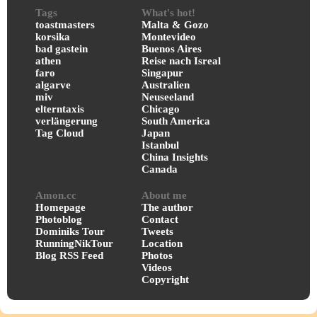
Tags
What's hot!
toastmasters
Malta & Gozo
korsika
Montevideo
bad gastein
Buenos Aires
athen
Reise nach Isreal
faro
Singapur
algarve
Australien
miv
Neuseeland
elterntaxis
Chicago
verlängerung
South America
Tag Cloud
Japan
Istanbul
China Insights
Canada
Amon.cc
About me
Homepage
The author
Photoblog
Contact
Dominiks Tour
Tweets
RunningNikTour
Location
Blog RSS Feed
Photos
Videos
Copyright