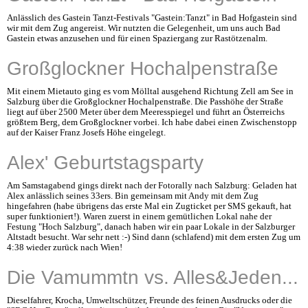
Anlässlich des Gastein Tanzt-Festivals "Gastein:Tanzt" in Bad Hofgastein sind
wir mit dem Zug angereist. Wir nutzten die Gelegenheit, um uns auch Bad
Gastein etwas anzusehen und für einen Spaziergang zur Rastötzenalm.
Großglockner Hochalpenstraße
Mit einem Mietauto ging es vom Mölltal ausgehend Richtung Zell am See in
Salzburg über die Großglockner Hochalpenstraße. Die Passhöhe der Straße
liegt auf über 2500 Meter über dem Meeresspiegel und führt an Österreichs
größtem Berg, dem Großglockner vorbei. Ich habe dabei einen Zwischenstopp
auf der Kaiser Franz Josefs Höhe eingelegt.
Alex' Geburtstagsparty
Am Samstagabend gings direkt nach der Fotorally nach Salzburg: Geladen hat
Alex anlässlich seines 33ers. Bin gemeinsam mit Andy mit dem Zug
hingefahren (habe übrigens das erste Mal ein Zugticket per SMS gekauft, hat
super funktioniert!). Waren zuerst in einem gemütlichen Lokal nahe der
Festung "Hoch Salzburg", danach haben wir ein paar Lokale in der Salzburger
Altstadt besucht. War sehr nett :-) Sind dann (schlafend) mit dem ersten Zug um
4:38 wieder zurück nach Wien!
Die Vamummtn vs. Alles&Jeden...
Dieselfahrer, Krocha, Umweltschützer, Freunde des feinen Ausdrucks oder die