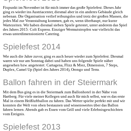
Fixpunkt im November ist für mich immer das große Spielefest. Dieses Jahr
ging es wieder ins Austriacenter, diesmal aber in ein anderes Gebäude gleich
nebenan. Die Organisation verlief reibungslos und trotz der großen Massen, die
jedes Mal zur Veranstaltung kommen, gab es, wenn überhaupt, nur kurze
Wartezeiten. Wir haben diesmal sieben Spiele getestet, unter anderem das Spiel
des Jahres 2015: Colt Express. Einziger Wermutstropfen war vielleicht das
etwas unterdimensionierte Catering.
Spielefest 2014
Wie auch die Jahre zuvor, ging es auch heuer wieder zum Spielefest. Diesmal
waren wir nur am Sonntag dabei und haben uns folgende Spiele näher
angesehen bzw. angetestet: Cartagena, Flizz & Miez, Dimension, 7 Steps,
Duplex, Camel Up (Spiel des Jahres 2014), Orongo und Terra.
Ballon fahren in der Steiermark
Mit dem Bus ging es in die Steiermark zum Ballonhotel in der Nähe von
Hartberg. Für viele meiner Kollegen und auch für mich selbst, war es das erste
Mal in einem Heißluftballon zu fahren. Das Wetter spielte perfekt mit und wir
konnten die Welt von oben bestaunen und wissenswertes über das Ballon
fahren lernen. Abends gab es Essen vom Grill und viele Erlebnisgeschichten
vom Ereignis.
Spielefest 2013