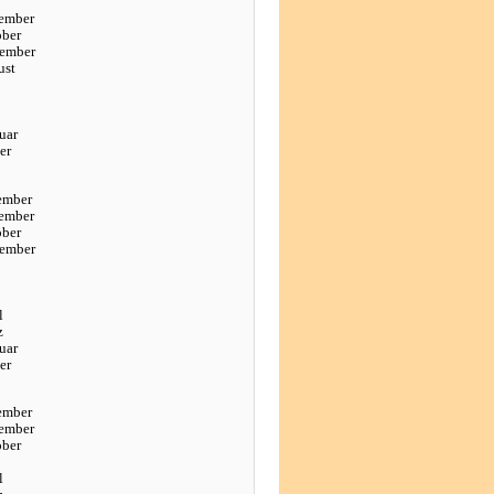
ember
ober
tember
ust
uar
er
ember
ember
ober
tember
l
z
uar
er
ember
ember
ober
l