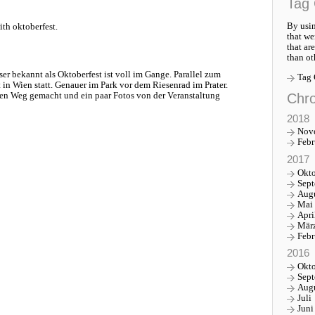
Tag 
By usin
th oktoberfest.
that we
that ar
than ot
r bekannt als Oktoberfest ist voll im Gange. Parallel zum
Tag
t in Wien statt. Genauer im Park vor dem Riesenrad im Prater.
Chro
den Weg gemacht und ein paar Fotos von der Veranstaltung
2018
Nov
Febr
2017
Okt
Sep
Aug
Mai
Apri
Mär
Febr
2016
Okt
Sep
Aug
Juli
Juni