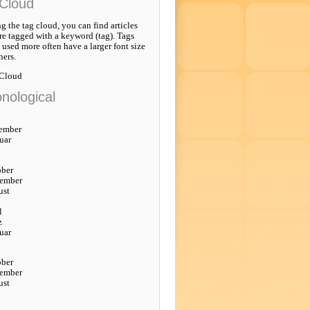
Cloud
g the tag cloud, you can find articles
re tagged with a keyword (tag). Tags
e used more often have a larger font size
hers.
 Cloud
nological
ember
uar
ober
tember
ust
l
z
uar
ober
tember
ust