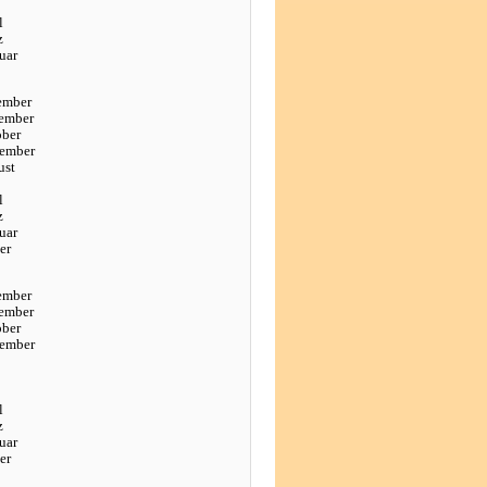
l
z
uar
ember
ember
ober
tember
ust
l
z
uar
er
ember
ember
ober
tember
l
z
uar
er