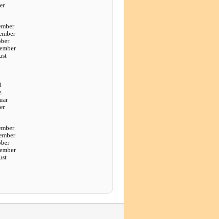
er
ember
ember
ober
tember
ust
l
z
uar
er
ember
ember
ober
tember
ust