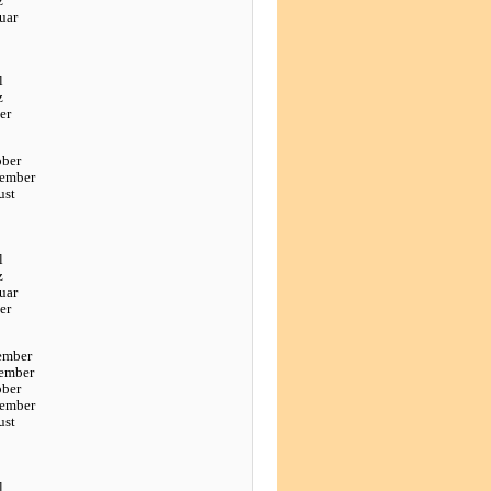
z
uar
l
z
er
ober
tember
ust
l
z
uar
er
ember
ember
ober
tember
ust
l