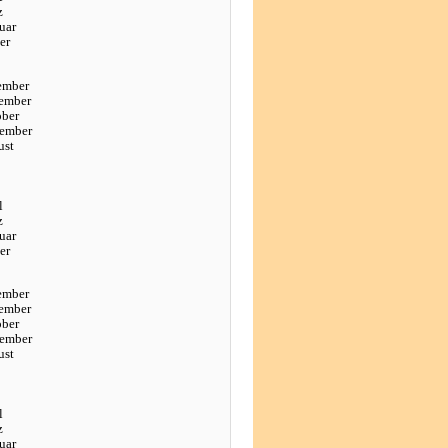
z
uar
er
ember
ember
ober
tember
ust
l
z
uar
er
ember
ember
ober
tember
ust
l
z
uar