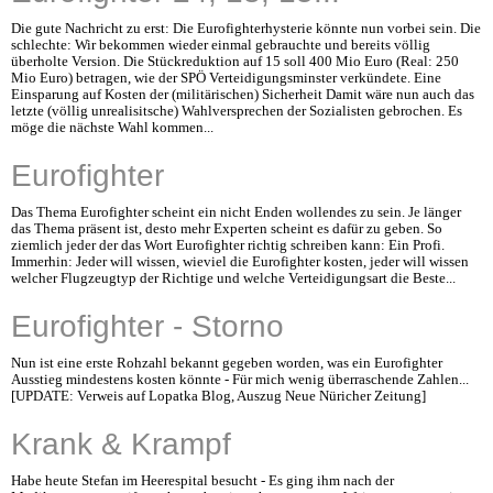
Die gute Nachricht zu erst: Die Eurofighterhysterie könnte nun vorbei sein. Die
schlechte: Wir bekommen wieder einmal gebrauchte und bereits völlig
überholte Version. Die Stückreduktion auf 15 soll 400 Mio Euro (Real: 250
Mio Euro) betragen, wie der SPÖ Verteidigungsminster verkündete. Eine
Einsparung auf Kosten der (militärischen) Sicherheit Damit wäre nun auch das
letzte (völlig unrealisitsche) Wahlversprechen der Sozialisten gebrochen. Es
möge die nächste Wahl kommen...
Eurofighter
Das Thema Eurofighter scheint ein nicht Enden wollendes zu sein. Je länger
das Thema präsent ist, desto mehr Experten scheint es dafür zu geben. So
ziemlich jeder der das Wort Eurofighter richtig schreiben kann: Ein Profi.
Immerhin: Jeder will wissen, wieviel die Eurofighter kosten, jeder will wissen
welcher Flugzeugtyp der Richtige und welche Verteidigungsart die Beste...
Eurofighter - Storno
Nun ist eine erste Rohzahl bekannt gegeben worden, was ein Eurofighter
Ausstieg mindestens kosten könnte - Für mich wenig überraschende Zahlen...
[UPDATE: Verweis auf Lopatka Blog, Auszug Neue Nüricher Zeitung]
Krank & Krampf
Habe heute Stefan im Heerespital besucht - Es ging ihm nach der