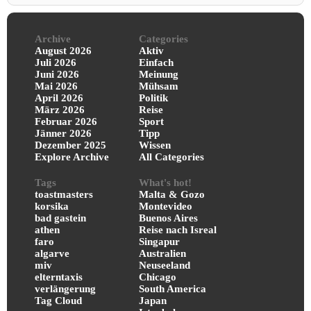
Archive
Categories
August 2026
Aktiv
Juli 2026
Einfach
Juni 2026
Meinung
Mai 2026
Mühsam
April 2026
Politik
März 2026
Reise
Februar 2026
Sport
Jänner 2026
Tipp
Dezember 2025
Wissen
Explore Archive
All Categories
Tags
What's hot!
toastmasters
Malta & Gozo
korsika
Montevideo
bad gastein
Buenos Aires
athen
Reise nach Isreal
faro
Singapur
algarve
Australien
miv
Neuseeland
elterntaxis
Chicago
verlängerung
South America
Tag Cloud
Japan