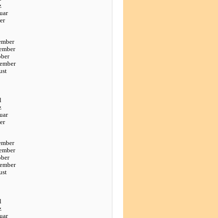
z
uar
er
ember
ember
ober
tember
ust
l
z
uar
er
ember
ember
ober
tember
ust
l
z
uar