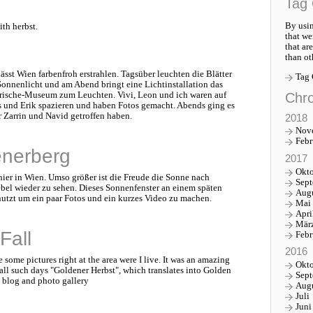
Tag 
By usin
th herbst.
that we
that ar
than ot
st Wien farbenfroh erstrahlen. Tagsüber leuchten die Blätter
Tag
Sonnenlicht und am Abend bringt eine Lichtinstallation das
Chro
orische-Museum zum Leuchten. Vivi, Leon und ich waren auf
 und Erik spazieren und haben Fotos gemacht. Abends ging es
 Zarrin und Navid getroffen haben.
2018
Nov
Febr
enerberg
2017
Okt
 hier in Wien. Umso größer ist die Freude die Sonne nach
Sep
el wieder zu sehen. Dieses Sonnenfenster an einem späten
Aug
tzt um ein paar Fotos und ein kurzes Video zu machen.
Mai
Apri
Mär
Fall
Febr
2016
 some pictures right at the area were I live. It was an amazing
Okt
all such days "Goldener Herbst", which translates into Golden
Sep
e blog and photo gallery
Aug
Juli
Juni