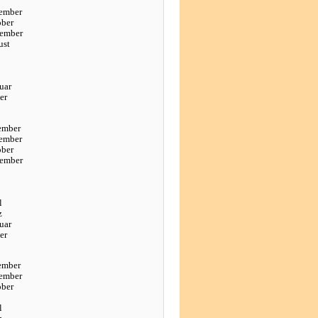
ember
ober
tember
ust
uar
er
ember
ember
ober
tember
l
z
uar
er
ember
ember
ober
l