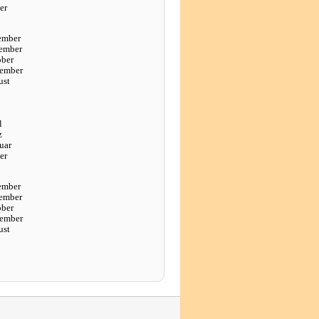
er
ember
ember
ober
tember
ust
l
z
uar
er
ember
ember
ober
tember
ust