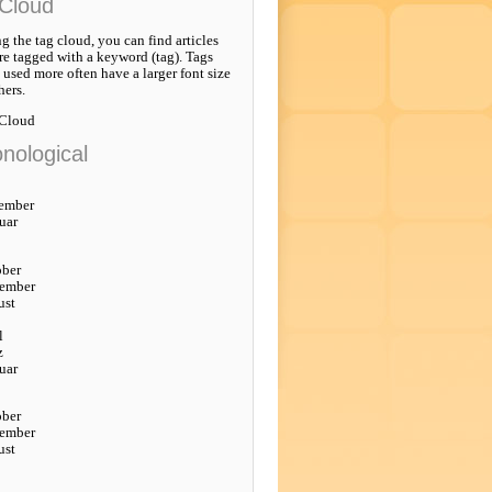
Cloud
g the tag cloud, you can find articles
re tagged with a keyword (tag). Tags
e used more often have a larger font size
hers.
 Cloud
nological
ember
uar
ober
tember
ust
l
z
uar
ober
tember
ust