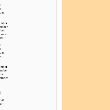
l
z
uar
ember
ember
ober
tember
ust
l
z
uar
er
ember
ember
ober
tember
l
z
uar
er