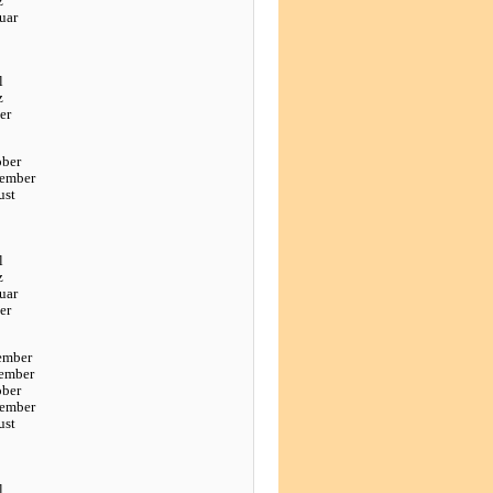
z
uar
l
z
er
ober
tember
ust
l
z
uar
er
ember
ember
ober
tember
ust
l