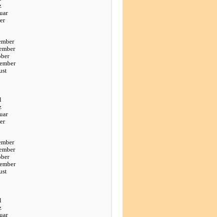
z
uar
er
ember
ember
ober
tember
ust
l
z
uar
er
ember
ember
ober
tember
ust
l
z
uar