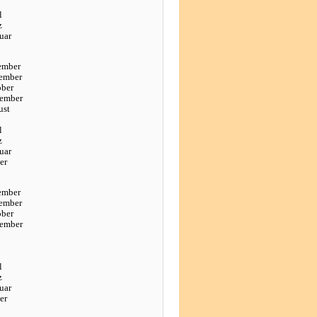
l
z
uar
ember
ember
ober
tember
ust
l
z
uar
er
ember
ember
ober
tember
l
z
uar
er