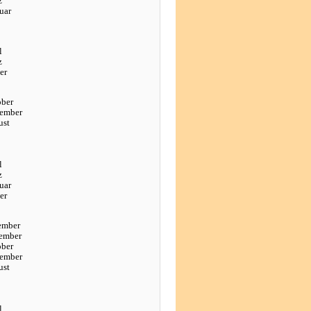
z
uar
l
z
er
ober
tember
ust
l
z
uar
er
ember
ember
ober
tember
ust
l