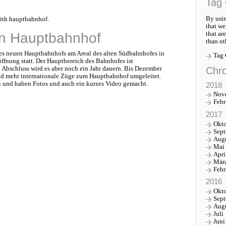
Tag 
By usin
ith hauptbahnhof.
that we
that ar
en Hauptbahnhof
than ot
es neuen Hauptbahnhofs am Areal des alten Südbahnhofes in
Tag
öffnung statt. Der Hauptbereich des Bahnhofes ist
Chro
n Abschluss wird es aber noch ein Jahr dauern. Bis Dezember
nd mehr internationale Züge zum Hauptbahnhof umgeleitet.
i und haben Fotos und auch ein kurzes Video gemacht.
2018
Nov
Febr
2017
Okt
Sep
Aug
Mai
Apri
Mär
Febr
2016
Okt
Sep
Aug
Juli
Juni