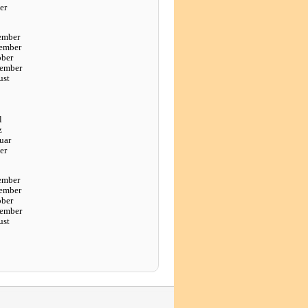
er
ember
ember
ober
tember
ust
l
z
uar
er
ember
ember
ober
tember
ust