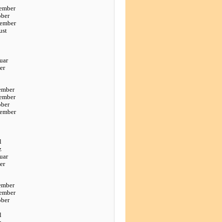
ember
ober
tember
ust
uar
er
ember
ember
ober
tember
l
z
uar
er
ember
ember
ober
l