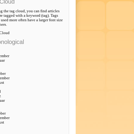
Cloud
g the tag cloud, you can find articles
re tagged with a keyword (tag). Tags
e used more often have a larger font size
hers.
 Cloud
nological
ember
uar
ober
tember
ust
l
z
uar
ober
tember
ust