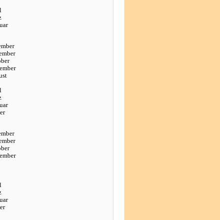
l
z
uar
ember
ember
ober
tember
ust
l
z
uar
er
ember
ember
ober
tember
l
z
uar
er