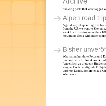
Archive
Showing posts that were tagged wi
Alpen road tri
A good way of spending five free d
from the US, we went to Slovenia, 
great fun. Covering more than 18
mountains along with more common
Bisher unveröff
Was hatten hunderte Fotos und E
unveröffentlicht. Nicht aus Grün
(um ehrlich zu bleiben). Hinderni
gingen. Doch der digitale Frühjah
unserem Lande, konkreter aus Kärn
Wien nach.