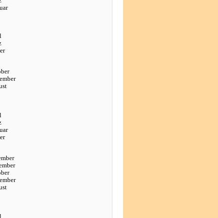
z
uar
l
z
er
ober
tember
ust
l
z
uar
er
ember
ember
ober
tember
ust
l