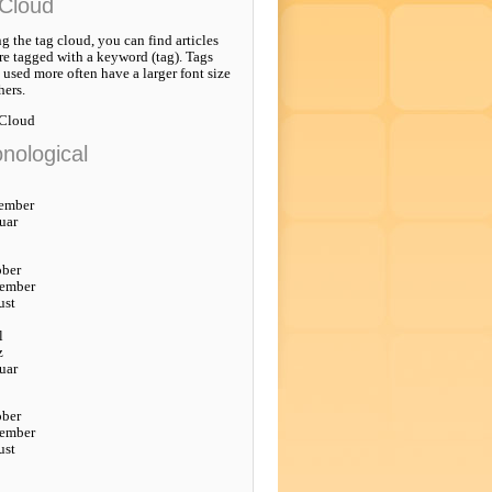
Cloud
g the tag cloud, you can find articles
re tagged with a keyword (tag). Tags
e used more often have a larger font size
hers.
 Cloud
nological
ember
uar
ober
tember
ust
l
z
uar
ober
tember
ust