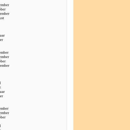
ember
ober
tember
ust
uar
er
ember
ember
ober
tember
l
z
uar
er
ember
ember
ober
l