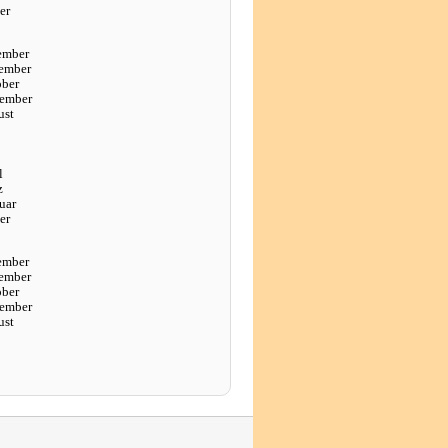
er
ember
ember
ober
tember
ust
l
z
uar
er
ember
ember
ober
tember
ust