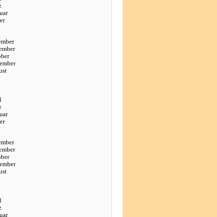
z
uar
er
ember
ember
ober
tember
ust
l
z
uar
er
ember
ember
ober
tember
ust
l
z
uar