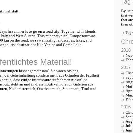
Tag 
By usin
th hallstatt.
that we
that ar
p
than ot
ays in summer is to go on a road trip! Together with friends
Tag
Italy and West Austria. This rather atypical Europe tour was
Chro
00 km on the road, we saw amazing landscapes, lakes, and
 tourist destinations like Venice and Garda Lake.
2018
Nov
entlichtes Material!
Febr
2017
rinnerungen bisher gemeinsam? Sie waren bislang
Okt
den der Geheimhaltung sondern mehr aus Gründen der Faulheit
Sep
s genug, dass einige interessante Aufnahmen nie online
Aug
rsputz steht an und in diesem Artikel hole ich Galerien aus
Mai
ten, Niederösterreich, Oberösterreich, Steiermark, Tirol und
Apri
Mär
Febr
2016
Okt
Sep
Aug
Juli
Juni