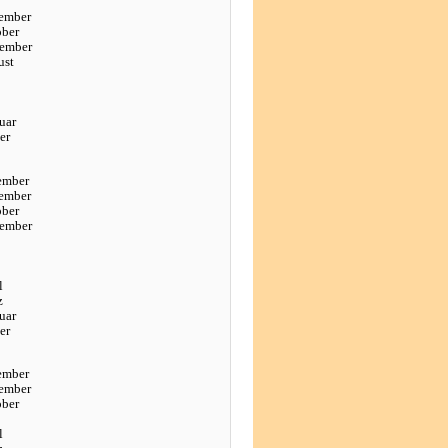
ember
ober
tember
ust
uar
er
ember
ember
ober
tember
l
z
uar
er
ember
ember
ober
l