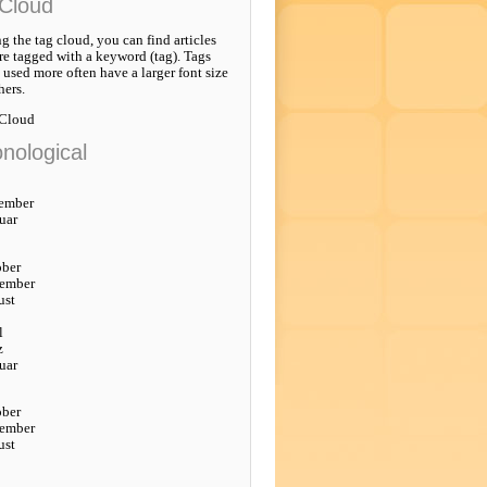
Cloud
g the tag cloud, you can find articles
re tagged with a keyword (tag). Tags
e used more often have a larger font size
hers.
 Cloud
nological
ember
uar
ober
tember
ust
l
z
uar
ober
tember
ust