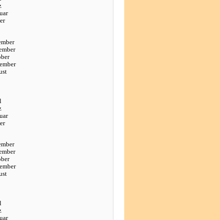
z
uar
er
ember
ember
ober
tember
ust
l
z
uar
er
ember
ember
ober
tember
ust
l
z
uar