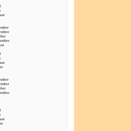
l
z
uar
ember
ember
ober
tember
ust
l
z
uar
er
ember
ember
ober
tember
l
z
uar
er