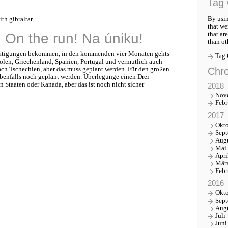
Tag 
By usin
th gibraltar.
that we
that ar
! On the run! Na úniku!
than ot
stätigungen bekommen, in den kommenden vier Monaten gehts
Tag
olen, Griechenland, Spanien, Portugal und vermutlich auch
Chro
ach Tschechien, aber das muss geplant werden. Für den großen
enfalls noch geplant werden. Überlegunge einen Drei-
 Staaten oder Kanada, aber das ist noch nicht sicher
2018
Nov
Febr
2017
Okt
Sep
Aug
Mai
Apri
Mär
Febr
2016
Okt
Sep
Aug
Juli
Juni