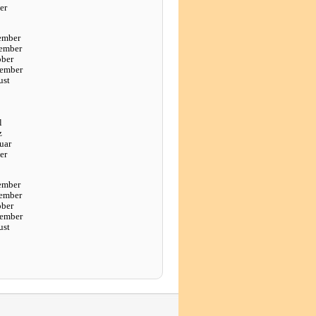
er
ember
ember
ober
tember
ust
l
z
uar
er
ember
ember
ober
tember
ust