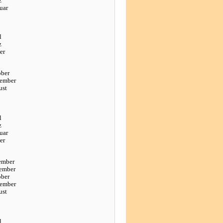
z
uar
l
z
er
ober
tember
ust
l
z
uar
er
ember
ember
ober
tember
ust
l