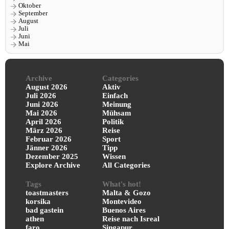
Oktober
September
August
Juli
Juni
Mai
Archive
Categories
August 2026
Aktiv
Juli 2026
Einfach
Juni 2026
Meinung
Mai 2026
Mühsam
April 2026
Politik
März 2026
Reise
Februar 2026
Sport
Jänner 2026
Tipp
Dezember 2025
Wissen
Explore Archive
All Categories
Tags
What's hot!
toastmasters
Malta & Gozo
korsika
Montevideo
bad gastein
Buenos Aires
athen
Reise nach Isreal
faro
Singapur