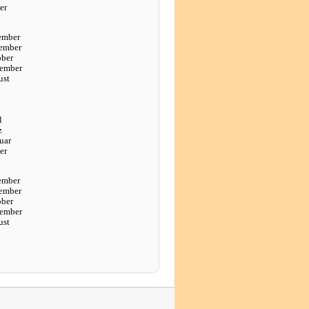
er
ember
ember
ober
tember
ust
l
z
uar
er
ember
ember
ober
tember
ust