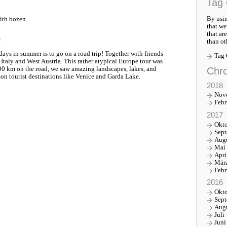
Tag 
By usin
ith bozen.
that we
that ar
p
than ot
ays in summer is to go on a road trip! Together with friends
Tag
Italy and West Austria. This rather atypical Europe tour was
Chro
00 km on the road, we saw amazing landscapes, lakes, and
 tourist destinations like Venice and Garda Lake.
2018
Nov
Febr
2017
Okt
Sep
Aug
Mai
Apri
Mär
Febr
2016
Okt
Sep
Aug
Juli
Juni