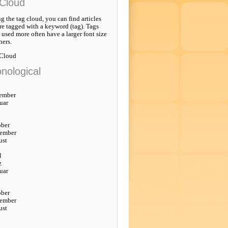
Cloud
g the tag cloud, you can find articles
re tagged with a keyword (tag). Tags
e used more often have a larger font size
hers.
 Cloud
nological
ember
uar
ober
tember
ust
l
z
uar
ober
tember
ust