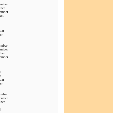
ember
ober
tember
ust
uar
er
ember
ember
ober
tember
l
z
uar
er
ember
ember
ober
l