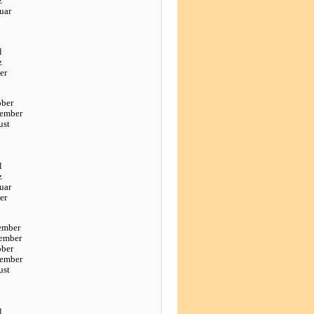
z
uar
l
z
er
ober
tember
ust
l
z
uar
er
ember
ember
ober
tember
ust
l