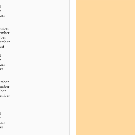
l
z
uar
ember
ember
ober
tember
ust
l
z
uar
er
ember
ember
ober
tember
l
z
uar
er