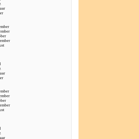
z
uar
er
ember
ember
ober
tember
ust
l
z
uar
er
ember
ember
ober
tember
ust
l
z
uar