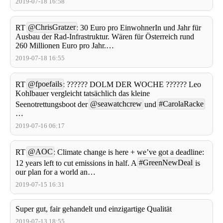
2019-07-18 16:58
@ChrisGratzer
RT
: 30 Euro pro EinwohnerIn und Jahr für
Ausbau der Rad-Infrastruktur. Wären für Österreich rund
260 Millionen Euro pro Jahr.…
2019-07-18 16:55
@fpoefails
RT
: ?????? DOLM DER WOCHE ?????? Leo
Kohlbauer vergleicht tatsächlich das kleine
@seawatchcrew
#CarolaRacke
Seenotrettungsboot der
und
…
2019-07-16 06:17
@AOC
RT
: Climate change is here + we’ve got a deadline:
#GreenNewDeal
12 years left to cut emissions in half. A
is
our plan for a world an…
2019-07-15 16:31
Super gut, fair gehandelt und einzigartige Qualität
2019-07-13 18:55