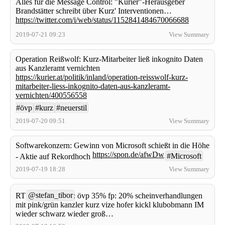
Alles für die Message Control: "Kurier"-Herausgeber
Brandstätter schreibt über Kurz' Interventionen…
https://twitter.com/i/web/status/1152841484670066688
2019-07-21 09:23
View Summary
Operation Reißwolf: Kurz-Mitarbeiter ließ inkognito Daten
aus Kanzleramt vernichten
https://kurier.at/politik/inland/operation-reisswolf-kurz-
mitarbeiter-liess-inkognito-daten-aus-kanzleramt-
vernichten/400556558
#övp
#kurz
#neuerstil
2019-07-20 09:51
View Summary
Softwarekonzern: Gewinn von Microsoft schießt in die Höhe
https://spon.de/afwDw
#Microsoft
- Aktie auf Rekordhoch
2019-07-19 18:28
View Summary
@stefan_tibor
RT
: övp 35% fp: 20% scheinverhandlungen
mit pink/grün kanzler kurz vize hofer kickl klubobmann IM
wieder schwarz wieder groß…