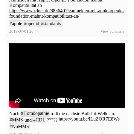
Kompatibilität an
https://www.zdnet.de/88364015/anmelden-mit-apple-openid-
foundation-mahnt-kompatibilitaet-an/
#apple
#openid
#standards
2019-07-01 20:44
View Summary
#Homöopathie
Nach
rollt die nächste Bullshit-Welle an:
https://youtu.be/ILuZOR7E8Ws
#MMS
#CDL
und
?????
#NoMMS