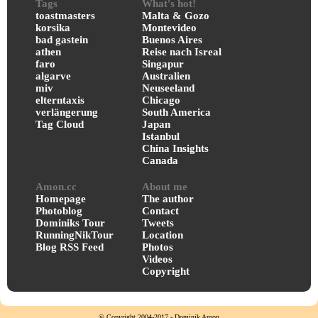
Tags
What's hot!
toastmasters
Malta & Gozo
korsika
Montevideo
bad gastein
Buenos Aires
athen
Reise nach Isreal
faro
Singapur
algarve
Australien
miv
Neuseeland
elterntaxis
Chicago
verlängerung
South America
Tag Cloud
Japan
Istanbul
China Insights
Canada
Amon.cc
About me
Homepage
The author
Photoblog
Contact
Dominiks Tour
Tweets
RunningNikTour
Location
Blog RSS Feed
Photos
Videos
Copyright
© Copyright 2004-2017 - Dominik Amon