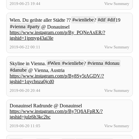
2019-06-25 19:44
View Summary
#wienliebe
#dif
#dif
Wien. Du geilste aller Städte ??
?
19
#vienna
#party
@ Donauinsel
https://www.instagram.com/p/By_PQNeAxER/?
igshid=1jpmyg43ai3le
2019-06-22 00:11
View Summary
#Wien
#wienliebe
#vienna
#donau
Skyline in Vienna.
?
#danube
@ Vienna, Austria
https://www.instagram.com/p/By8Sy5tAGDV/?
igshid=1qycbnza0jcd0
2019-06-20 20:44
View Summary
Donauinsel Radrunde @ Donauinsel
https://www.instagram.com/p/By7QfiAFpRX/?
igshid=julz6h3kc2hc
2019-06-20 11:05
View Summary