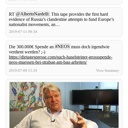
@AlbertoNardelli
RT
: This tape provides the first hard
evidence of Russia’s clandestine attempts to fund Europe’s
nationalist movements, an…
2019-07-11 09:34
#NEOS
Die 300.000€ Spende an
muss doch irgendwie
verdient werden? ;-)
https://dietagespresse.com/nach-haselsteiner-grossspende-
neos-muessen-bei-strabag-am-bau-arbeiten/
2019-07-09 15:29
View Summary