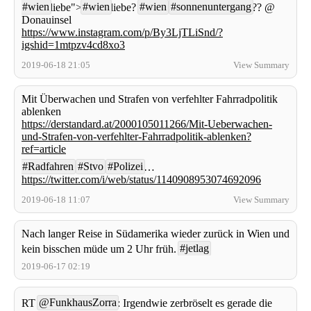
#wien
#wien
#wien
#sonnenuntergang
liebe">
liebe?
?? @
Donauinsel
https://www.instagram.com/p/By3LjTLiSnd/?
igshid=1mtpzv4cd8xo3
2019-06-18 21:05
View Summary
Mit Überwachen und Strafen von verfehlter Fahrradpolitik
ablenken
https://derstandard.at/2000105011266/Mit-Ueberwachen-
und-Strafen-von-verfehlter-Fahrradpolitik-ablenken?
ref=article
#Radfahren
#Stvo
#Polizei
…
https://twitter.com/i/web/status/1140908953074692096
2019-06-18 11:07
View Summary
Nach langer Reise in Südamerika wieder zurück in Wien und
#jetlag
kein bisschen müde um 2 Uhr früh.
2019-06-17 02:19
@FunkhausZorra
RT
: Irgendwie zerbröselt es gerade die