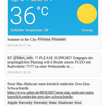
#Vienna
#Summer
Summer in the City
2019-06-26 17:18
@bikes_rails
RT
: ?? PLEASE SUPPORT! Entgegen der
ursprünglichen Planung will d Bezirk unsere FUZO mit
Radverkehr ????? zu einer Wohnstraße m…
2019-06-25 20:26
Neue Mac-Malware nutzt kürzlich entdeckte Zero-Day-
Schwachstelle
https://www.zdnet.de/88363607/neue-mac-malware-nutzt-
kuerzlich-entdeckte-zero-day-schwachstelle/
#apple
#security
#zeroday
#mac
#malware
#osx