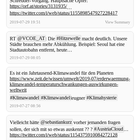
Schredder-Vorgang. Hauptsache Opfer:
https://orf.at/stories/3131935/
…
https://twitter.com/i/web/status/1155898547927228417
2019-07-29 19:51
View Summary
@VCOE_AT
#Hitzewelle
RT
: Die
macht deutlich. Unsere
Städte brauchen mehr Abkühlung. Beispiel: Seoul hat eine
Stadtautobahn entfernt, heute…
2019-07-29 08:05
Es ist ein Jahrtausend-Klimawandel für den Planeten
https://www.zeit.de/wissen/umwelt/2019-07/erderwaermung-
klimawandel-temperaturschwankungen-auswirkungen-
weltweit
#Klimawandel
#Klimawandel
#Klimahysterie
leugner
2019-07-27 08:56
@sebastiankurz
Vielleicht hätte
vorher jemanden fragen
#AustriaCloud
sollen, der sich mit so etwas auskennt ?? ?
…
https://twitter.com/i/web/status/1154375910084272128