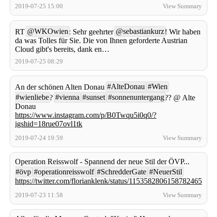
2019-07-25 15:00
View Summary
@WKOwien
@sebastiankurz
RT
: Sehr geehrter
! Wir haben
da was Tolles für Sie. Die von Ihnen geforderte Austrian
Cloud gibt's bereits, dank en…
2019-07-25 08:29
#AlteDonau
#Wien
An der schönen Alten Donau
#wienliebe
#vienna
#sunset
#sonnenuntergang
?
?? @ Alte
Donau
https://www.instagram.com/p/B0Twqu5i0q0/?
igshid=18rue07ovl1tk
2019-07-24 19:59
View Summary
Operation Reisswolf - Spannend der neue Stil der ÖVP...
#övp
#operationreisswolf
#SchredderGate
#NeuerStil
https://twitter.com/florianklenk/status/1153582806158782465
2019-07-23 11:58
View Summary