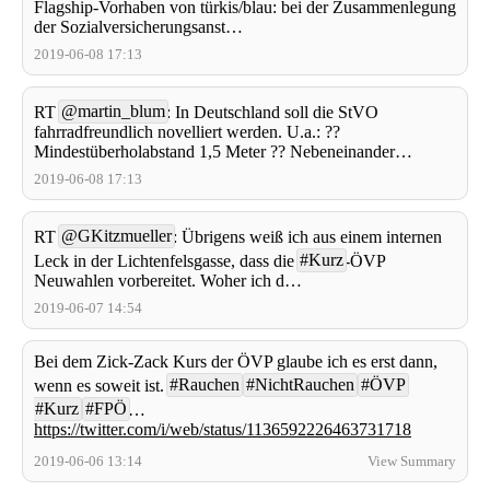
Flagship-Vorhaben von türkis/blau: bei der Zusammenlegung
der Sozialversicherungsanst…
2019-06-08 17:13
@martin_blum
RT
: In Deutschland soll die StVO
fahrradfreundlich novelliert werden. U.a.: ??
Mindestüberholabstand 1,5 Meter ?? Nebeneinander…
2019-06-08 17:13
@GKitzmueller
RT
: Übrigens weiß ich aus einem internen
#Kurz
Leck in der Lichtenfelsgasse, dass die
-ÖVP
Neuwahlen vorbereitet. Woher ich d…
2019-06-07 14:54
Bei dem Zick-Zack Kurs der ÖVP glaube ich es erst dann,
#Rauchen
#NichtRauchen
#ÖVP
wenn es soweit ist.
#Kurz
#FPÖ
…
https://twitter.com/i/web/status/1136592226463731718
2019-06-06 13:14
View Summary