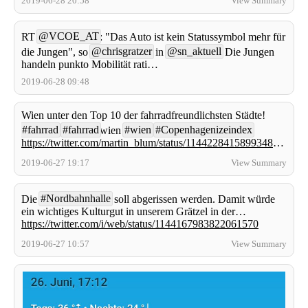
2019-06-28 20:58
View Summary
@VCOE_AT
RT
: "Das Auto ist kein Statussymbol mehr für
@chrisgratzer
@sn_aktuell
die Jungen", so
in
Die Jungen
handeln punkto Mobilität rati…
2019-06-28 09:48
Wien unter den Top 10 der fahrradfreundlichsten Städte!
#fahrrad
#fahrrad
#wien
#Copenhagenizeindex
wien
https://twitter.com/martin_blum/status/1144228415899348992
2019-06-27 19:17
View Summary
#Nordbahnhalle
Die
soll abgerissen werden. Damit würde
ein wichtiges Kulturgut in unserem Grätzel in der…
https://twitter.com/i/web/status/1144167983822061570
2019-06-27 10:57
View Summary