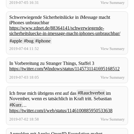
2019-07-05 16:31
View Summary
Schwerwiegende Sicherheitslücke in iMessage macht
iPhones unbrauchbar
https://www.zdnet.de/88364141/schwerwiegende-
sicherheitsluecke-in-imessage-macht-iphones-unbrauchbar/
#apple
#bug
#iphone
2019-07-04 11:52
View Summary
In Vorbereitung zu Stranger Things, Staffel 3
https://twitter.com/Windows/status/1145731141695168512
2019-07-03 18:05
View Summary
#Rauchverbot
Ich freue mich übrigens erst auf das
im
November, wenn es tatsächlich in Kraft tritt. Sebastian
#Kurz
…
https://twitter.com/i/web/status/1146100885950533638
2019-07-02 18:58
View Summary
Anmelden mit Apple: OpenID Foundation mahnt