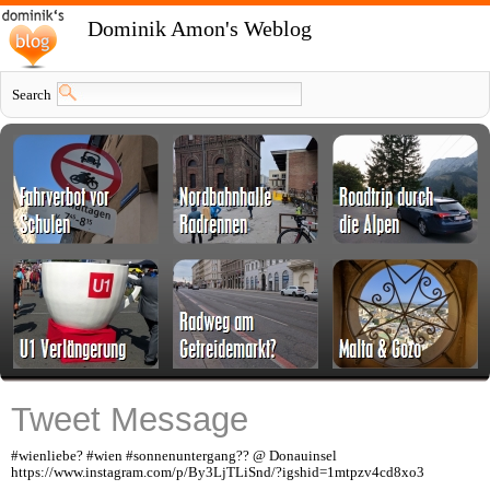
Dominik Amon's Weblog
Search
Tweet Message
#wienliebe? #wien #sonnenuntergang?? @ Donauinsel
https://www.instagram.com/p/By3LjTLiSnd/?igshid=1mtpzv4cd8xo3