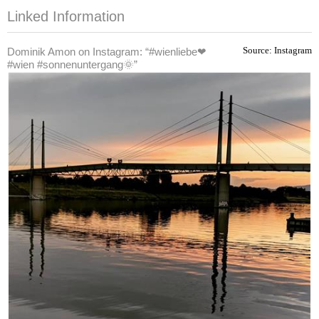
Linked Information
Dominik Amon on Instagram: “#wienliebe❤
Source: Instagram
#wien #sonnenuntergang🌞”