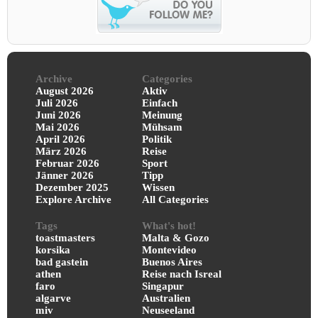
Archive
Categories
August 2026
Aktiv
Juli 2026
Einfach
Juni 2026
Meinung
Mai 2026
Mühsam
April 2026
Politik
März 2026
Reise
Februar 2026
Sport
Jänner 2026
Tipp
Dezember 2025
Wissen
Explore Archive
All Categories
Tags
What's hot!
toastmasters
Malta & Gozo
korsika
Montevideo
bad gastein
Buenos Aires
athen
Reise nach Isreal
faro
Singapur
algarve
Australien
miv
Neuseeland