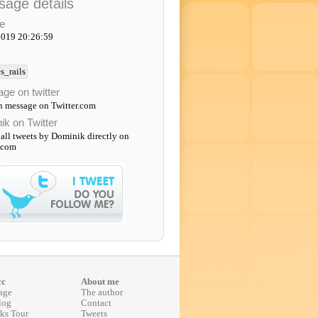
age details
e
2019 20:26:59
s_rails
ge on twitter
 message on Twitter.com
ik on Twitter
all tweets by Dominik directly on
r.com
cc
About me
age
The author
log
Contact
ks Tour
Tweets