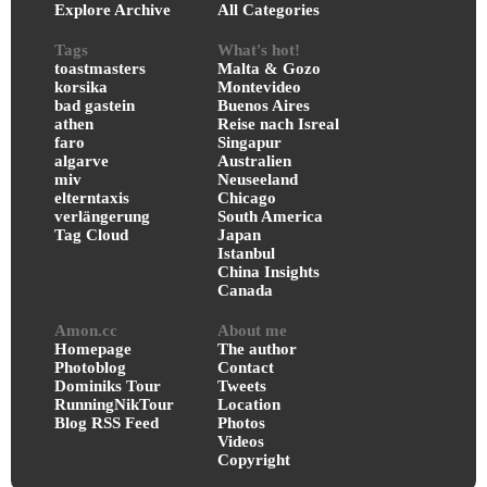
Explore Archive
All Categories
Tags
What's hot!
toastmasters
Malta & Gozo
korsika
Montevideo
bad gastein
Buenos Aires
athen
Reise nach Isreal
faro
Singapur
algarve
Australien
miv
Neuseeland
elterntaxis
Chicago
verlängerung
South America
Tag Cloud
Japan
Istanbul
China Insights
Canada
Amon.cc
About me
Homepage
The author
Photoblog
Contact
Dominiks Tour
Tweets
RunningNikTour
Location
Blog RSS Feed
Photos
Videos
Copyright