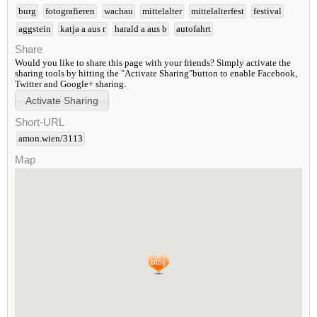
burg
fotografieren
wachau
mittelalter
mittelalterfest
festival
aggstein
katja a aus r
harald a aus b
autofahrt
Share
Would you like to share this page with your friends? Simply activate the
sharing tools by hitting the "Activate Sharing"button to enable Facebook,
Twitter and Google+ sharing.
Short-URL
amon.wien/3113
Map