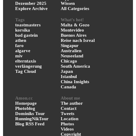
Dezember 2025
Wissen
Explore Archive
All Categories
Tags
What's hot!
toastmasters
Malta & Gozo
korsika
Montevideo
bad gastein
Buenos Aires
athen
Reise nach Isreal
faro
Singapur
algarve
Australien
miv
Neuseeland
elterntaxis
Chicago
verlängerung
South America
Tag Cloud
Japan
Istanbul
China Insights
Canada
Amon.cc
About me
Homepage
The author
Photoblog
Contact
Dominiks Tour
Tweets
RunningNikTour
Location
Blog RSS Feed
Photos
Videos
Copyright