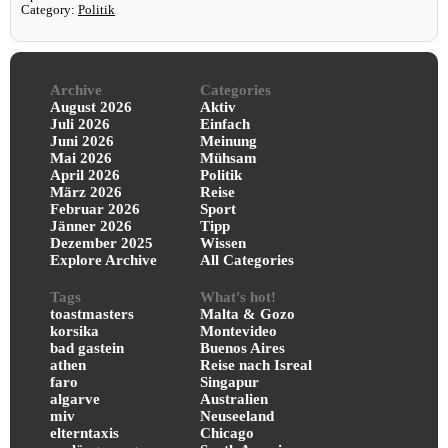
Category:
Politik
Archive
Categories
August 2026
Aktiv
Juli 2026
Einfach
Juni 2026
Meinung
Mai 2026
Mühsam
April 2026
Politik
März 2026
Reise
Februar 2026
Sport
Jänner 2026
Tipp
Dezember 2025
Wissen
Explore Archive
All Categories
Tags
What's hot!
toastmasters
Malta & Gozo
korsika
Montevideo
bad gastein
Buenos Aires
athen
Reise nach Isreal
faro
Singapur
algarve
Australien
miv
Neuseeland
elterntaxis
Chicago