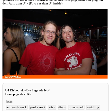
dem Auto zum U4 - (Foto aus dem U4 inside)
U4 Diskothek - Die Legende lebt!
Homepage des U4's
Tags
andreas b aus k
paul s aus k
wien
disco
donaustadt
meidling