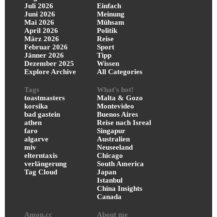
Juli 2026
Einfach
Juni 2026
Meinung
Mai 2026
Mühsam
April 2026
Politik
März 2026
Reise
Februar 2026
Sport
Jänner 2026
Tipp
Dezember 2025
Wissen
Explore Archive
All Categories
Tags
What's hot!
toastmasters
Malta & Gozo
korsika
Montevideo
bad gastein
Buenos Aires
athen
Reise nach Isreal
faro
Singapur
algarve
Australien
miv
Neuseeland
elterntaxis
Chicago
verlängerung
South America
Tag Cloud
Japan
Istanbul
China Insights
Canada
Amon.cc
About me