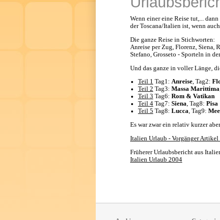
Urlaubsberich
Wenn einer eine Reise tut,... dann
der Toscana/Italien ist, wenn auch
Die ganze Reise in Stichworten:
Anreise per Zug, Florenz, Siena, 
Stefano, Grosseto - Sporteln in de
Und das ganze in voller Länge, di
Teil 1
Tag1:
Anreise
, Tag2:
Fl
Teil 2
Tag3:
Massa Marittima
Teil 3
Tag6:
Rom & Vatikan
Teil 4
Tag7:
Siena
, Tag8:
Pisa
Teil 5
Tag8:
Lucca
, Tag9:
Mee
Es war zwar ein relativ kurzer ab
Italien Urlaub - Vorgänger Artike
Früherer Urlaubsbericht aus Italie
Italien Urlaub 2004