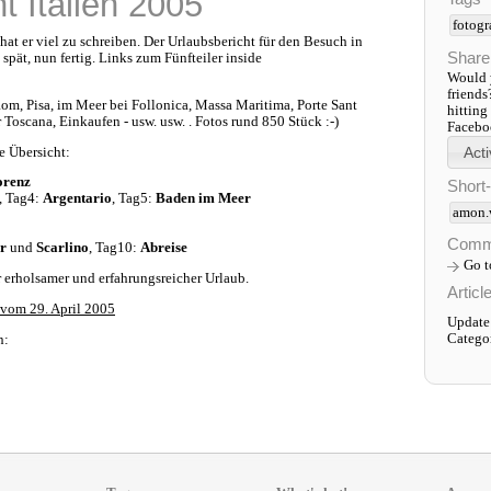
t Italien 2005
fotogr
 hat er viel zu schreiben. Der Urlaubsbericht für den Besuch in
Share
 spät, nun fertig. Links zum Fünfteiler inside
Would y
friends
Rom, Pisa, im Meer bei Follonica, Massa Maritima, Porte Sant
hitting
r Toscana, Einkaufen - usw. usw. . Fotos rund 850 Stück :-)
Faceboo
e Übersicht:
orenz
Short
, Tag4:
Argentario
, Tag5:
Baden im Meer
amon.
Comm
r
und
Scarlino
, Tag10:
Abreise
Go 
er erholsamer und erfahrungsreicher Urlaub.
Articl
l vom 29. April 2005
Update
Catego
n: