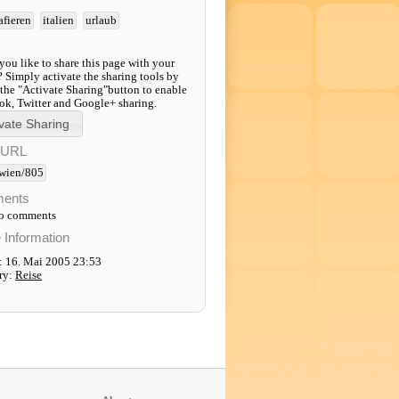
afieren
italien
urlaub
ou like to share this page with your
? Simply activate the sharing tools by
 the "Activate Sharing"button to enable
k, Twitter and Google+ sharing.
-URL
wien/805
ents
to comments
e Information
: 16. Mai 2005 23:53
ry:
Reise