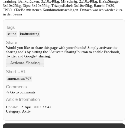
Training: Bankdrücken: 3x10x40kg, MP schräg: 2x10x40kg, BizSzStange:
3x10x25kg, Dips: 3x10x55kg, TrizepsKabel: 3x10x45kg, Bauch: TA30,
TN30. +TaeBo mit neuen Kombinationsschlägen. Danach war ich wieder kurz
in der Sauna
Tags
sauna
krafttraining
Share
Would you like to share this page with your friends? Simply activate the
sharing tools by hitting the "Activate Sharing"button to enable Facebook,
Twitter and Google+ sharing.
Short-URL
amon.wien/767
Comments
Go to comments
Article Information
Update: 12. April 2005 23:42
Category:
Aktiv