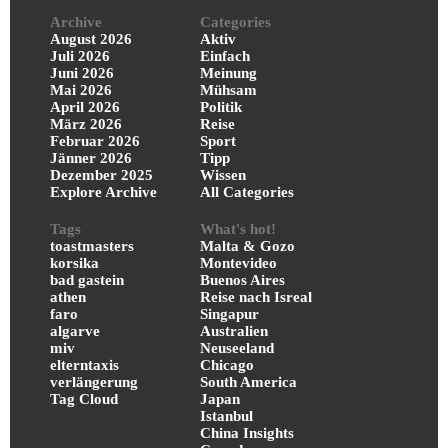
Archive
Categories
August 2026
Aktiv
Juli 2026
Einfach
Juni 2026
Meinung
Mai 2026
Mühsam
April 2026
Politik
März 2026
Reise
Februar 2026
Sport
Jänner 2026
Tipp
Dezember 2025
Wissen
Explore Archive
All Categories
Tags
What's hot!
toastmasters
Malta & Gozo
korsika
Montevideo
bad gastein
Buenos Aires
athen
Reise nach Isreal
faro
Singapur
algarve
Australien
miv
Neuseeland
elterntaxis
Chicago
verlängerung
South America
Tag Cloud
Japan
Istanbul
China Insights