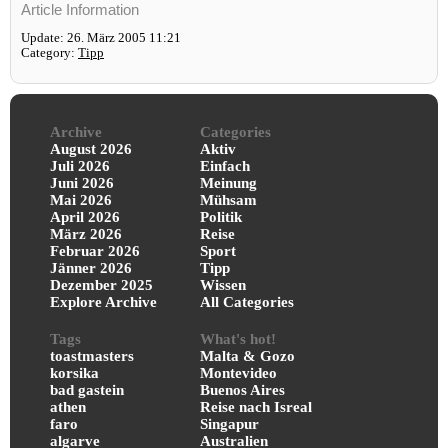
Article Information
Update: 26. März 2005 11:21
Category:
Tipp
Archive
Categories
August 2026
Aktiv
Juli 2026
Einfach
Juni 2026
Meinung
Mai 2026
Mühsam
April 2026
Politik
März 2026
Reise
Februar 2026
Sport
Jänner 2026
Tipp
Dezember 2025
Wissen
Explore Archive
All Categories
Tags
What's hot!
toastmasters
Malta & Gozo
korsika
Montevideo
bad gastein
Buenos Aires
athen
Reise nach Isreal
faro
Singapur
algarve
Australien