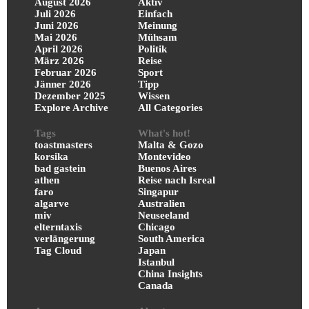
August 2026
Aktiv
Juli 2026
Einfach
Juni 2026
Meinung
Mai 2026
Mühsam
April 2026
Politik
März 2026
Reise
Februar 2026
Sport
Jänner 2026
Tipp
Dezember 2025
Wissen
Explore Archive
All Categories
Tags
What's hot!
toastmasters
Malta & Gozo
korsika
Montevideo
bad gastein
Buenos Aires
athen
Reise nach Isreal
faro
Singapur
algarve
Australien
miv
Neuseeland
elterntaxis
Chicago
verlängerung
South America
Tag Cloud
Japan
Istanbul
China Insights
Canada