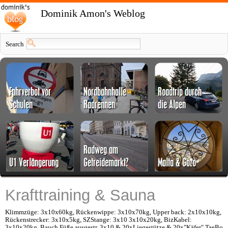
Dominik Amon's Weblog
Search
Krafttraining & Sauna
Klimmzüge: 3x10x60kg, Rückenwippe: 3x10x70kg, Upper back: 2x10x10kg,
Rückenstrecker: 3x10x5kg, SZStange: 3x10 3x10x20kg, BizKabel:
3x10x20kg, Bauch Füße ausgestr. 3x10 & 20xLiegestütze & 20x"Käfer" TaeBo