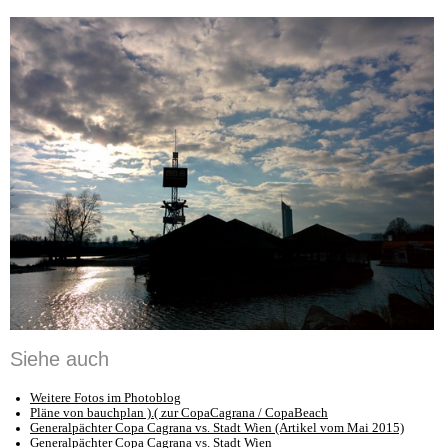
Siehe auch
Weitere Fotos im Photoblog
Pläne von bauchplan ).( zur CopaCagrana / CopaBeach
Generalpächter Copa Cagrana vs. Stadt Wien (Artikel vom Mai 2015)
Generalpächter Copa Cagrana vs. Stadt Wien