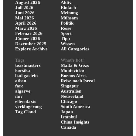
August 2026
Aktiv
Juli 2026
Einfach
Juni 2026
Meinung
Mai 2026
Mühsam
April 2026
Politik
März 2026
Reise
Februar 2026
Sport
Jänner 2026
Tipp
Dezember 2025
Wissen
Explore Archive
All Categories
Tags
What's hot!
toastmasters
Malta & Gozo
korsika
Montevideo
bad gastein
Buenos Aires
athen
Reise nach Isreal
faro
Singapur
algarve
Australien
miv
Neuseeland
elterntaxis
Chicago
verlängerung
South America
Tag Cloud
Japan
Istanbul
China Insights
Canada