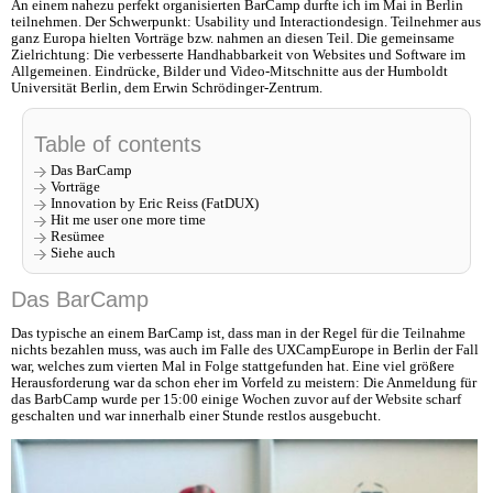
An einem nahezu perfekt organisierten BarCamp durfte ich im Mai in Berlin
teilnehmen. Der Schwerpunkt: Usability und Interactiondesign. Teilnehmer aus
ganz Europa hielten Vorträge bzw. nahmen an diesen Teil. Die gemeinsame
Zielrichtung: Die verbesserte Handhabbarkeit von Websites und Software im
Allgemeinen. Eindrücke, Bilder und Video-Mitschnitte aus der Humboldt
Universität Berlin, dem Erwin Schrödinger-Zentrum.
Table of contents
Das BarCamp
Vorträge
Innovation by Eric Reiss (FatDUX)
Hit me user one more time
Resümee
Siehe auch
Das BarCamp
Das typische an einem BarCamp ist, dass man in der Regel für die Teilnahme
nichts bezahlen muss, was auch im Falle des UXCampEurope in Berlin der Fall
war, welches zum vierten Mal in Folge stattgefunden hat. Eine viel größere
Herausforderung war da schon eher im Vorfeld zu meistern: Die Anmeldung für
das BarbCamp wurde per 15:00 einige Wochen zuvor auf der Website scharf
geschalten und war innerhalb einer Stunde restlos ausgebucht.