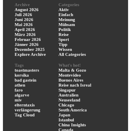
Archive
Categories
August 2026
Aktiv
Juli 2026
Einfach
Juni 2026
Meinung
Mai 2026
Mühsam
April 2026
Politik
März 2026
Reise
Februar 2026
Sport
Jänner 2026
Tipp
Dezember 2025
Wissen
Explore Archive
All Categories
Tags
What's hot!
toastmasters
Malta & Gozo
korsika
Montevideo
bad gastein
Buenos Aires
athen
Reise nach Isreal
faro
Singapur
algarve
Australien
miv
Neuseeland
elterntaxis
Chicago
verlängerung
South America
Tag Cloud
Japan
Istanbul
China Insights
Canada