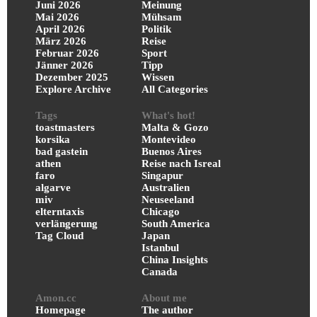
Juni 2026
Meinung
Mai 2026
Mühsam
April 2026
Politik
März 2026
Reise
Februar 2026
Sport
Jänner 2026
Tipp
Dezember 2025
Wissen
Explore Archive
All Categories
Tags
What's hot!
toastmasters
Malta & Gozo
korsika
Montevideo
bad gastein
Buenos Aires
athen
Reise nach Isreal
faro
Singapur
algarve
Australien
miv
Neuseeland
elterntaxis
Chicago
verlängerung
South America
Tag Cloud
Japan
Istanbul
China Insights
Canada
Amon.cc
About me
Homepage
The author