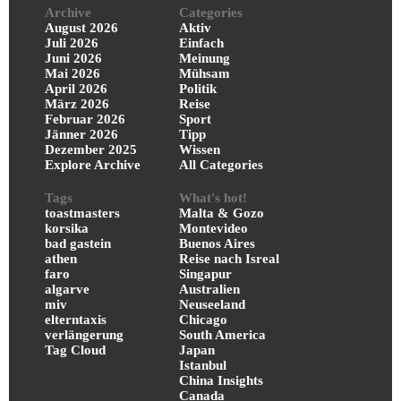
Archive
Categories
August 2026
Aktiv
Juli 2026
Einfach
Juni 2026
Meinung
Mai 2026
Mühsam
April 2026
Politik
März 2026
Reise
Februar 2026
Sport
Jänner 2026
Tipp
Dezember 2025
Wissen
Explore Archive
All Categories
Tags
What's hot!
toastmasters
Malta & Gozo
korsika
Montevideo
bad gastein
Buenos Aires
athen
Reise nach Isreal
faro
Singapur
algarve
Australien
miv
Neuseeland
elterntaxis
Chicago
verlängerung
South America
Tag Cloud
Japan
Istanbul
China Insights
Canada