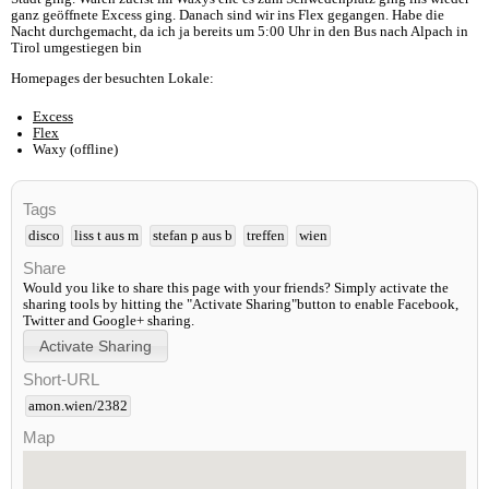
ganz geöffnete Excess ging. Danach sind wir ins Flex gegangen. Habe die
Nacht durchgemacht, da ich ja bereits um 5:00 Uhr in den Bus nach Alpach in
Tirol umgestiegen bin
Homepages der besuchten Lokale:
Excess
Flex
Waxy (offline)
Tags
disco
liss t aus m
stefan p aus b
treffen
wien
Share
Would you like to share this page with your friends? Simply activate the
sharing tools by hitting the "Activate Sharing"button to enable Facebook,
Twitter and Google+ sharing.
Short-URL
amon.wien/2382
Map