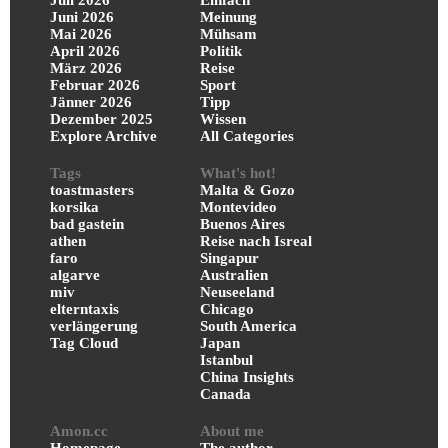
Juni 2026
Meinung
Mai 2026
Mühsam
April 2026
Politik
März 2026
Reise
Februar 2026
Sport
Jänner 2026
Tipp
Dezember 2025
Wissen
Explore Archive
All Categories
Tags
What's hot!
toastmasters
Malta & Gozo
korsika
Montevideo
bad gastein
Buenos Aires
athen
Reise nach Isreal
faro
Singapur
algarve
Australien
miv
Neuseeland
elterntaxis
Chicago
verlängerung
South America
Tag Cloud
Japan
Istanbul
China Insights
Canada
Amon.cc
About me
Homepage
The author