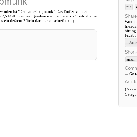
ipmunk
fun
geworden ist "Dramatic Chipmunk". Das fünf Sekunden
Share
2,5 Millionen mal gesehen und hat bereits 74 teils ebenso
teht defacto Pflicht darüber zu schreiben :-)
Would y
friends
hitting
Faceboo
Short
amon.
Comm
Go 
Articl
Update
Catego