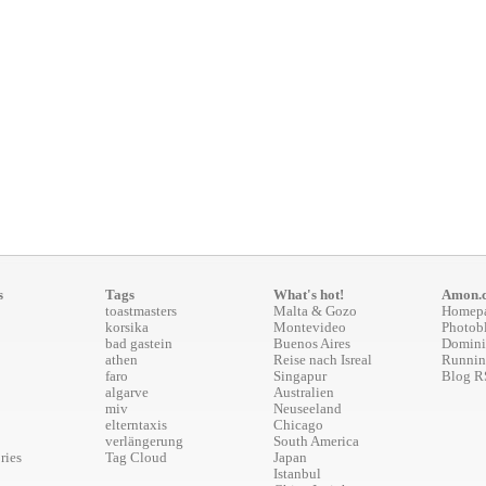
s
Tags
What's hot!
Amon.
toastmasters
Malta & Gozo
Homep
korsika
Montevideo
Photob
bad gastein
Buenos Aires
Domini
athen
Reise nach Isreal
Runnin
faro
Singapur
Blog R
algarve
Australien
miv
Neuseeland
elterntaxis
Chicago
verlängerung
South America
ries
Tag Cloud
Japan
Istanbul