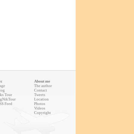
cc
About me
age
The author
log
Contact
ks Tour
Tweets
gNikTour
Location
SS Feed
Photos
Videos
Copyright