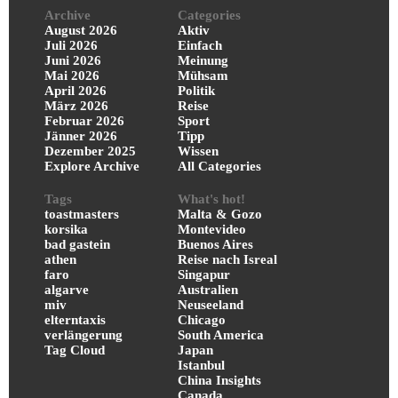
Archive
Categories
August 2026
Aktiv
Juli 2026
Einfach
Juni 2026
Meinung
Mai 2026
Mühsam
April 2026
Politik
März 2026
Reise
Februar 2026
Sport
Jänner 2026
Tipp
Dezember 2025
Wissen
Explore Archive
All Categories
Tags
What's hot!
toastmasters
Malta & Gozo
korsika
Montevideo
bad gastein
Buenos Aires
athen
Reise nach Isreal
faro
Singapur
algarve
Australien
miv
Neuseeland
elterntaxis
Chicago
verlängerung
South America
Tag Cloud
Japan
Istanbul
China Insights
Canada