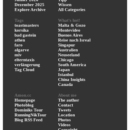
Dezember 2025
Wissen
Explore Archive
All Categories
Tags
What's hot!
toastmasters
Malta & Gozo
korsika
Montevideo
bad gastein
Buenos Aires
athen
Reise nach Isreal
faro
Singapur
algarve
Australien
miv
Neuseeland
elterntaxis
Chicago
verlängerung
South America
Tag Cloud
Japan
Istanbul
China Insights
Canada
Amon.cc
About me
Homepage
The author
Photoblog
Contact
Dominiks Tour
Tweets
RunningNikTour
Location
Blog RSS Feed
Photos
Videos
Copyright