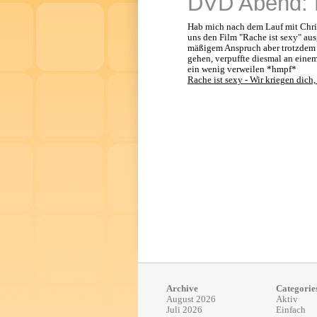
DVD Abend: 
Hab mich nach dem Lauf mit Chr
uns den Film "Rache ist sexy" au
mäßigem Anspruch aber trotzdem g
gehen, verpuffte diesmal an einem
ein wenig verweilen *hmpf*
Rache ist sexy - Wir kriegen dich
Archive
Categorie
August 2026
Aktiv
Juli 2026
Einfach