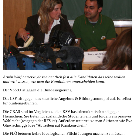
Armin Wolf bemerkt, dass eigentlich fast alle Kandidaten das selbe wollen,
und will wissen, wie man die Kandidaten unterscheiden kann.
Der VSStÖ ist gegen die Bundesregierung.
Das LSF tritt gegen das staatliche Angebots & Bildungsmonopol auf. Ist selbst
für Studiengebühren.
Die GRAS sind im Vergleich zu den KSV basisdemokratisch und gegen
Hierarchien. Sie treten für auslänidsche Studenten ein und fordern ein passives
Wahlrecht (wogegen der RFS ist). Außerdem unterstütze man Aktionen wie Eva
Glawischniggs Idee "Abtreiben auf Krankenschein"
Die FLÖ betonen keine ideologischen Pflichtübungen machen zu müssen.