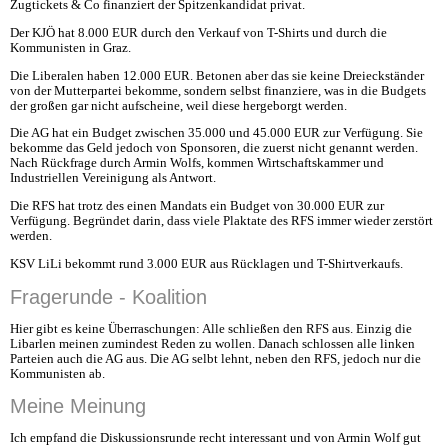
Zugtickets & Co finanziert der Spitzenkandidat privat.
Der KJÖ hat 8.000 EUR durch den Verkauf von T-Shirts und durch die
Kommunisten in Graz.
Die Liberalen haben 12.000 EUR. Betonen aber das sie keine Dreieckständer
von der Mutterpartei bekomme, sondern selbst finanziere, was in die Budgets
der großen gar nicht aufscheine, weil diese hergeborgt werden.
Die AG hat ein Budget zwischen 35.000 und 45.000 EUR zur Verfügung. Sie
bekomme das Geld jedoch von Sponsoren, die zuerst nicht genannt werden.
Nach Rückfrage durch Armin Wolfs, kommen Wirtschaftskammer und
Industriellen Vereinigung als Antwort.
Die RFS hat trotz des einen Mandats ein Budget von 30.000 EUR zur
Verfügung. Begründet darin, dass viele Plaktate des RFS immer wieder zerstört
werden.
KSV LiLi bekommt rund 3.000 EUR aus Rücklagen und T-Shirtverkaufs.
Fragerunde - Koalition
Hier gibt es keine Überraschungen: Alle schließen den RFS aus. Einzig die
Libarlen meinen zumindest Reden zu wollen. Danach schlossen alle linken
Parteien auch die AG aus. Die AG selbt lehnt, neben den RFS, jedoch nur die
Kommunisten ab.
Meine Meinung
Ich empfand die Diskussionsrunde recht interessant und von Armin Wolf gut