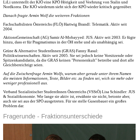
LiLi unterstellt der KJÖ eine KPÖ Hörigkeit und Veehrung von Stalin und
Nordkorea. Die KJÖ wiederum sieht sich der KPÖ wieder kritisch gegenüber.
Danach fragte Armin Wolf die weiteren Fraktionen
Fachschaftslisten Österreichs (FLÖ) Hartwig Brandl: Telematik. Aktiv seit
2004.
AktionsGemeinschaft (AG) Samir Al-Mobayyed: JUS. Aktiv seit 2003. Er fügte
hinzu, dass er für Pragmatismus in der ÖH stehe und als unabhängig sei.
Grüne & Alternative StudentInnen (GRAS) Fanny Rasul:
Politikwissenschaften. Aktiv seit 2005. Sie sei jedoch keine Vorsitzende oder
Spitzenkandidatin, da die GRAS keinen "Personenkult" betreibe und dort alle
Gleichbereichtigt seien.
Auf die Zwischenfrage Armin Wolfs, warum aber gerade unter ihrem Namen
die meisten Informationen, Texte, Bilder etc. zu finden sei, wich sie mehr oder
weniger professionell aus.
Verband Sozialistischer StudentInnen Österreichs (VSStÖ) Lisa Schindler: JUS
& Sozialökonomie. Wie lange sie aktiv ist, erwähnte sie nicht, betonte aber,
auch sie sei aus der SPÖ ausgetreten. Für sie stelle Gusenbauer ein großes
Problem dar.
Fragerunde - Fraktionsunterschiede