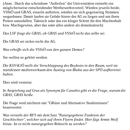
(Anm.: Durch das scheinbare "Aufteilen" der Universitäten entsteht ein
möglicherweise entscheidender Wettbewerbsvorteil. Würden jeweils beide,
VSStÖ und GRAS, einzeln auftreten, würden sie sich gegenseitig Stimmen
wegnehmen. Damit laufen sie Gefahr hinter der AG zu liegen und um ihren
Posten umzufallen. Taktisch wäre das ein kluger Schritt für den Machterhalt
bzw. Machtgewinn, aber das wäre alles andere als demokratisch)
Das LSF fragt die GRAS, ob GRAS und VSStÖ nicht das selbe sei.
Die GRAS sei sicher nicht die AG.
Was erhoffe sich die VSStÖ von den ganzen Demos?
Sie wollen so gehört werden.
Die KSV-KJÖ stellt die Verschleppung des Boykotts in den Raum, weil sie
stattdessen medienwirksam den Austieg von Blaha aus der SPÖ aufbereitet
haben.
Dies wird verneint.
In Anspielung auf Gras als Synonym für Canabis gibt es die Frage, warum die
GRAS, GRAS heiße.
Die Frage wird nüchtern mit "GRüne und Alternative Studentinnen"
beantwortet.
Was versteht der RFS mit dem Satz "Naturgegebene Funktion der
Geschlechter", welcher sich auf ihren Flyern findet. Hier fügt Armin Wolf
hinzu: Ist es nicht naturgegeben Rektorin zu werden?