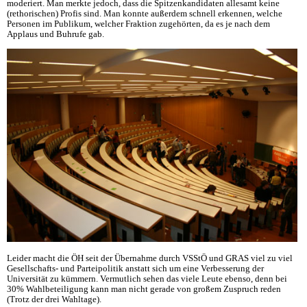
moderiert. Man merkte jedoch, dass die Spitzenkandidaten allesamt keine
(rethorischen) Profis sind. Man konnte außerdem schnell erkennen, welche
Personen im Publikum, welcher Fraktion zugehörten, da es je nach dem
Applaus und Buhrufe gab.
Leider macht die ÖH seit der Übernahme durch VSStÖ und GRAS viel zu viel
Gesellschafts- und Parteipolitik anstatt sich um eine Verbesserung der
Universität zu kümmern. Vermutlich sehen das viele Leute ebenso, denn bei
30% Wahlbeteiligung kann man nicht gerade von großem Zuspruch reden
(Trotz der drei Wahltage).