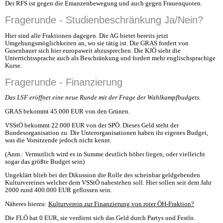
Der RFS ist gegen die Emanzenbewegung und auch gegen Frauenquoten.
Fragerunde - Studienbeschränkung Ja/Nein?
Hier sind alle Fraktionen dagegen. Die AG bietet bereits jetzt
Umgehungsmöglichkeiten an, wo sie tätig ist. Die GRAS fordert von
Gusenbauer sich hier europaweit abzusprechen. Die KJÖ sieht die
Unterrichtssprache auch als Beschränkung und fordert mehr englischsprachige
Kurse.
Fragerunde - Finanzierung
Das LSF eröffnet eine neue Runde mit der Frage der Wahlkampfbudgets.
GRAS bekommt 45.000 EUR von den Grünen.
VSStÖ bekommt 22.000 EUR von der SPÖ. Dieses Geld steht der
Bundesorganisation zu. Die Unterorganisationen haben ihr eigenes Budget,
was die Vorsitzende jedoch nicht kennt.
(Anm.: Vermutlich wird es in Summe deutlich höher liegen, oder vielleicht
sogar das größte Budget sein)
Ungeklärt blieb bei der Dikussion die Rolle des scheinbar geldgebenden
Kulturvereines welcher dem VSStÖ nahestehen soll. Hier sollen seit dem Jahr
2000 rund 400.000 EUR geflossen sein.
Näheres hierzu:
Kulturverein zur Finanzierung von roter ÖH-Fraktion?
Die FLÖ hat 0 EUR, sie verdient sich das Geld durch Partys und Festln.