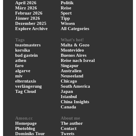
April 2026
Politik
März 2026
Reise
Februar 2026
Sport
Jänner 2026
Tipp
Dezember 2025
Wissen
Explore Archive
All Categories
Tags
What's hot!
toastmasters
Malta & Gozo
korsika
Montevideo
bad gastein
Buenos Aires
athen
Reise nach Isreal
faro
Singapur
algarve
Australien
miv
Neuseeland
elterntaxis
Chicago
verlängerung
South America
Tag Cloud
Japan
Istanbul
China Insights
Canada
Amon.cc
About me
Homepage
The author
Photoblog
Contact
Dominiks Tour
Tweets