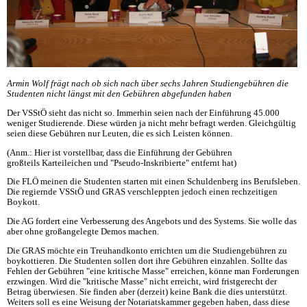
Armin Wolf frägt nach ob sich nach über sechs Jahren Studiengebühren die
Studenten nicht längst mit den Gebühren abgefunden haben
Der VSStÖ sieht das nicht so. Immerhin seien nach der Einführung 45.000
weniger Studierende. Diese würden ja nicht mehr befragt werden. Gleichgültig
seien diese Gebühren nur Leuten, die es sich Leisten können.
(Anm.: Hier ist vorstellbar, dass die Einführung der Gebühren
großteils Karteileichen und "Pseudo-Inskribierte" entfernt hat)
Die FLÖ meinen die Studenten starten mit einen Schuldenberg ins Berufsleben.
Die regiernde VSStÖ und GRAS verschleppten jedoch einen rechzeitigen
Boykott.
Die AG fordert eine Verbesserung des Angebots und des Systems. Sie wolle das
aber ohne großangelegte Demos machen.
Die GRAS möchte ein Treuhandkonto errichten um die Studiengebühren zu
boykottieren. Die Studenten sollen dort ihre Gebühren einzahlen. Sollte das
Fehlen der Gebühren "eine kritische Masse" erreichen, könne man Forderungen
erzwingen. Wird die "kritische Masse" nicht erreicht, wird fristgerecht der
Betrag überwiesen. Sie finden aber (derzeit) keine Bank die dies unterstützt.
Weiters soll es eine Weisung der Notariatskammer gegeben haben, dass diese