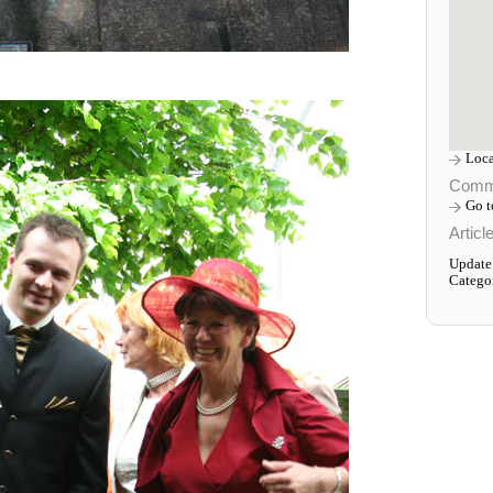
Loca
Comm
Go 
Articl
Update
Catego