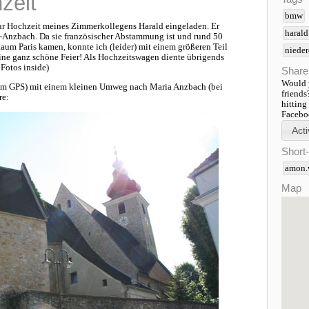
zeit
bmw
r Hochzeit meines Zimmerkollegens Harald eingeladen. Er
harald
a-Anzbach. Da sie französischer Abstammung ist und rund 50
m Paris kamen, konnte ich (leider) mit einem größeren Teil
nieder
eine ganz schöne Feier! Als Hochzeitswagen diente übrigends
Fotos inside)
Share
Would y
em GPS) mit einem kleinen Umweg nach Maria Anzbach (bei
friends
re:
hitting
Faceboo
Short
amon.
Map