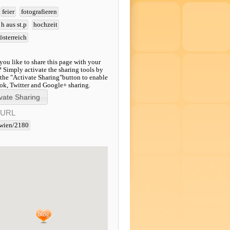
feier
fotografieren
 h aus st.p
hochzeit
österreich
ou like to share this page with your
? Simply activate the sharing tools by
 the "Activate Sharing"button to enable
k, Twitter and Google+ sharing.
-URL
wien/2180