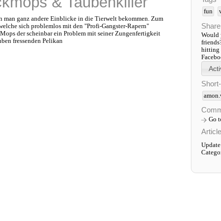
kmops & Taubenkiller
fun
nn man ganz andere Einblicke in die Tierwelt bekommen. Zum
Share
 welche sich problemlos mit den "Profi-Gangster-Rapern"
ops der scheinbar ein Problem mit seiner Zungenfertigkeit
Would y
auben fressenden Pelikan
friends
hitting
Faceboo
Short
amon.
Comm
Go 
Articl
Update:
Catego