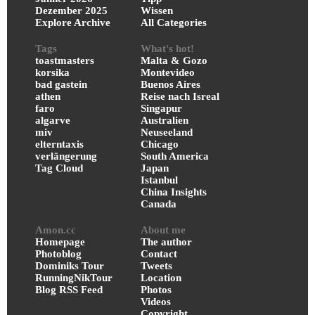
Dezember 2025
Wissen
Explore Archive
All Categories
Tags
What's hot!
toastmasters
Malta & Gozo
korsika
Montevideo
bad gastein
Buenos Aires
athen
Reise nach Isreal
faro
Singapur
algarve
Australien
miv
Neuseeland
elterntaxis
Chicago
verlängerung
South America
Tag Cloud
Japan
Istanbul
China Insights
Canada
Amon.cc
About me
Homepage
The author
Photoblog
Contact
Dominiks Tour
Tweets
RunningNikTour
Location
Blog RSS Feed
Photos
Videos
Copyright