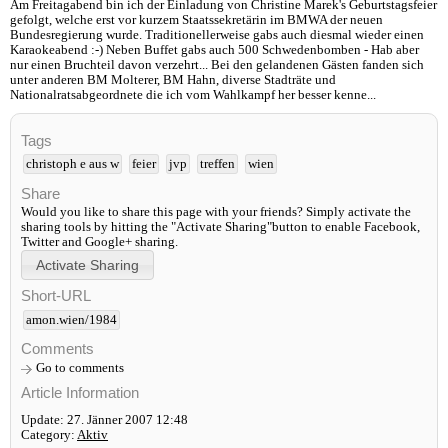
Am Freitagabend bin ich der Einladung von Christine Marek's Geburtstagsfeier
gefolgt, welche erst vor kurzem Staatssekretärin im BMWA der neuen
Bundesregierung wurde. Traditionellerweise gabs auch diesmal wieder einen
Karaokeabend :-) Neben Buffet gabs auch 500 Schwedenbomben - Hab aber
nur einen Bruchteil davon verzehrt... Bei den gelandenen Gästen fanden sich
unter anderen BM Molterer, BM Hahn, diverse Stadträte und
Nationalratsabgeordnete die ich vom Wahlkampf her besser kenne...
Tags
christoph e aus w
feier
jvp
treffen
wien
Share
Would you like to share this page with your friends? Simply activate the
sharing tools by hitting the "Activate Sharing"button to enable Facebook,
Twitter and Google+ sharing.
Short-URL
amon.wien/1984
Comments
Go to comments
Article Information
Update: 27. Jänner 2007 12:48
Category:
Aktiv