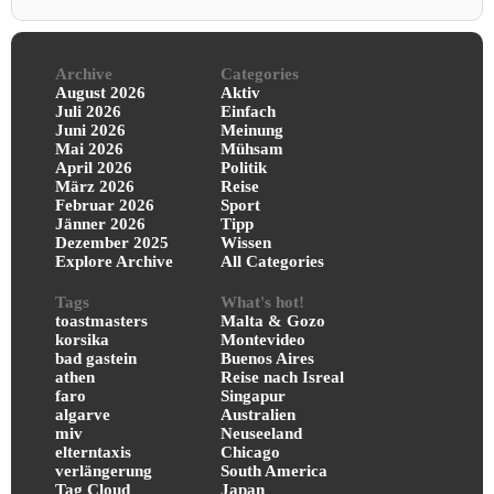
Archive
Categories
August 2026
Aktiv
Juli 2026
Einfach
Juni 2026
Meinung
Mai 2026
Mühsam
April 2026
Politik
März 2026
Reise
Februar 2026
Sport
Jänner 2026
Tipp
Dezember 2025
Wissen
Explore Archive
All Categories
Tags
What's hot!
toastmasters
Malta & Gozo
korsika
Montevideo
bad gastein
Buenos Aires
athen
Reise nach Isreal
faro
Singapur
algarve
Australien
miv
Neuseeland
elterntaxis
Chicago
verlängerung
South America
Tag Cloud
Japan