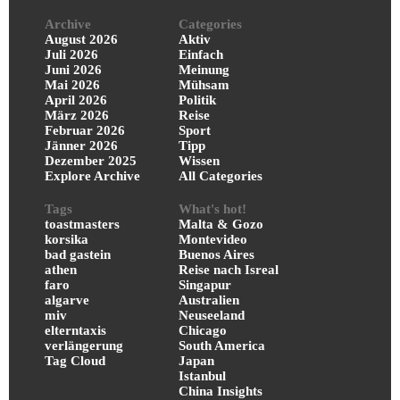
Archive
Categories
August 2026
Aktiv
Juli 2026
Einfach
Juni 2026
Meinung
Mai 2026
Mühsam
April 2026
Politik
März 2026
Reise
Februar 2026
Sport
Jänner 2026
Tipp
Dezember 2025
Wissen
Explore Archive
All Categories
Tags
What's hot!
toastmasters
Malta & Gozo
korsika
Montevideo
bad gastein
Buenos Aires
athen
Reise nach Isreal
faro
Singapur
algarve
Australien
miv
Neuseeland
elterntaxis
Chicago
verlängerung
South America
Tag Cloud
Japan
Istanbul
China Insights