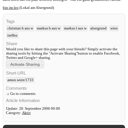
bin im leo
(Lokal am Alsergrund)
Tags
christian h aus w
markus b aus w
markus l aus w
alsergrund
wien
treffen
Share
Would you like to share this page with your friends? Simply activate the
sharing tools by hitting the "Activate Sharing"button to enable Facebook,
Twitter and Google+ sharing.
Short-URL
amon.wien/1733
Comments
Go to comments
Article Information
Update: 20. September 2006 00:00
Category:
Aktiv