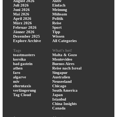
August 2026
Aktiv
Juli 2026
Einfach
Juni 2026
Meinung
Mai 2026
Mühsam
April 2026
Politik
März 2026
Reise
Februar 2026
Sport
Jänner 2026
Tipp
Dezember 2025
Wissen
Explore Archive
All Categories
Tags
What's hot!
toastmasters
Malta & Gozo
korsika
Montevideo
bad gastein
Buenos Aires
athen
Reise nach Isreal
faro
Singapur
algarve
Australien
miv
Neuseeland
elterntaxis
Chicago
verlängerung
South America
Tag Cloud
Japan
Istanbul
China Insights
Canada