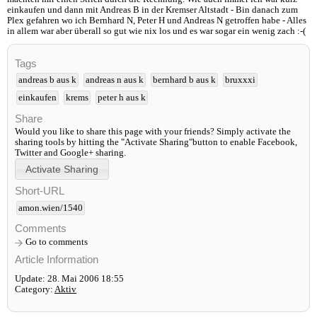
einkaufen und dann mit Andreas B in der Kremser Altstadt - Bin danach zum
Plex gefahren wo ich Bernhard N, Peter H und Andreas N getroffen habe - Alles
in allem war aber überall so gut wie nix los und es war sogar ein wenig zach :-(
Tags
andreas b aus k
andreas n aus k
bernhard b aus k
bruxxxi
einkaufen
krems
peter h aus k
Share
Would you like to share this page with your friends? Simply activate the
sharing tools by hitting the "Activate Sharing"button to enable Facebook,
Twitter and Google+ sharing.
Short-URL
amon.wien/1540
Comments
Go to comments
Article Information
Update: 28. Mai 2006 18:55
Category:
Aktiv