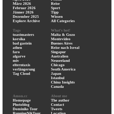
März 2026
Reise
Februar 2026
Sport
Jänner 2026
Tipp
Dezember 2025
Wissen
Explore Archive
All Categories
Tags
What's hot!
toastmasters
Malta & Gozo
korsika
Montevideo
bad gastein
Buenos Aires
athen
Reise nach Isreal
faro
Singapur
algarve
Australien
miv
Neuseeland
elterntaxis
Chicago
verlängerung
South America
Tag Cloud
Japan
Istanbul
China Insights
Canada
Amon.cc
About me
Homepage
The author
Photoblog
Contact
Dominiks Tour
Tweets
RunningNikTour
Location