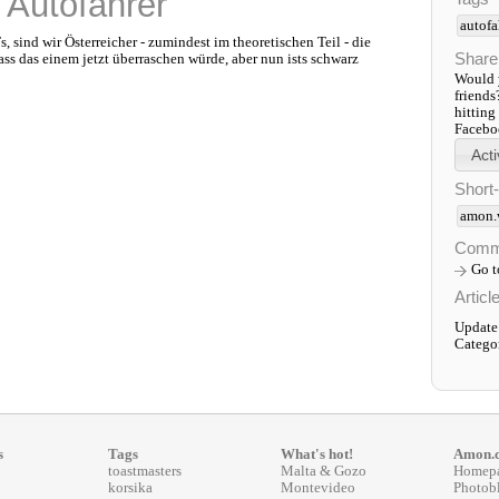
 Autofahrer
autofa
 sind wir Österreicher - zumindest im theoretischen Teil - die
Share
ass das einem jetzt überraschen würde, aber nun ists schwarz
Would y
friends
hitting
Faceboo
Short
amon.
Comm
Go 
Articl
Update
Catego
s
Tags
What's hot!
Amon.
toastmasters
Malta & Gozo
Homep
korsika
Montevideo
Photob