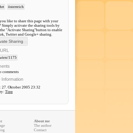
hrt
österreich
ou like to share this page with your
? Simply activate the sharing tools by
 the "Activate Sharing"button to enable
k, Twitter and Google+ sharing.
-URL
wien/1175
ents
to comments
e Information
: 27. Oktober 2005 23:32
ry:
Tipp
cc
About me
age
The author
log
Contact