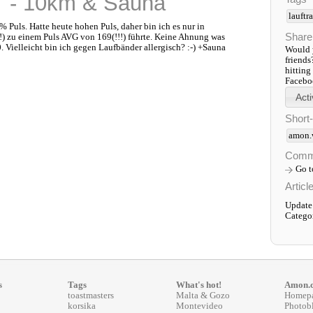
T - 10km & Sauna
lauftr
% Puls. Hatte heute hohen Puls, daher bin ich es nur in
Share
) zu einem Puls AVG von 169(!!!) führte. Keine Ahnung was
0. Vielleicht bin ich gegen Laufbänder allergisch? :-) +Sauna
Would y
friends
hitting
Faceboo
Short
amon.
Comm
Go 
Articl
Update
Catego
s
Tags
What's hot!
Amon.
toastmasters
Malta & Gozo
Homep
korsika
Montevideo
Photob