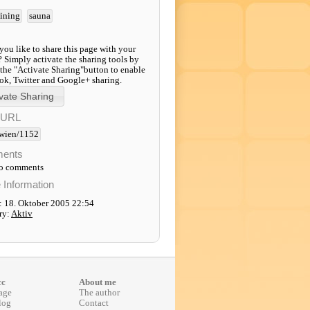
aining
sauna
ou like to share this page with your
? Simply activate the sharing tools by
 the "Activate Sharing"button to enable
k, Twitter and Google+ sharing.
-URL
wien/1152
ents
to comments
e Information
: 18. Oktober 2005 22:54
ry:
Aktiv
cc
About me
age
The author
log
Contact