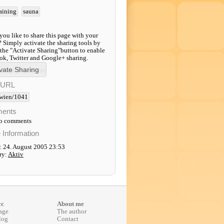
raining
sauna
ou like to share this page with your
? Simply activate the sharing tools by
 the "Activate Sharing"button to enable
k, Twitter and Google+ sharing.
-URL
wien/1041
ents
to comments
e Information
: 24. August 2005 23:53
ry:
Aktiv
cc
About me
age
The author
log
Contact