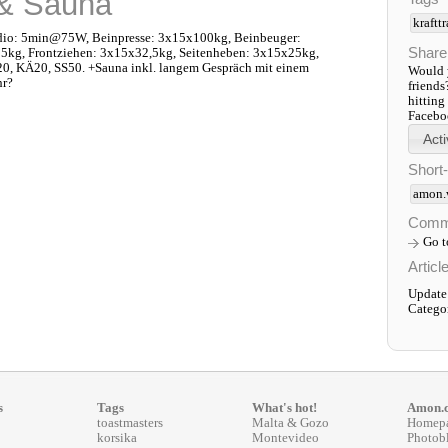
 & Sauna
kraftt
rdio: 5min@75W, Beinpresse: 3x15x100kg, Beinbeuger:
Share
5kg, Frontziehen: 3x15x32,5kg, Seitenheben: 3x15x25kg,
0, KÄ20, SS50. +Sauna inkl. langem Gespräch mit einem
Would y
hr?
friends
hitting
Faceboo
Short
amon.
Comm
Go 
Articl
Update
Catego
s
Tags
What's hot!
Amon.
toastmasters
Malta & Gozo
Homep
korsika
Montevideo
Photob