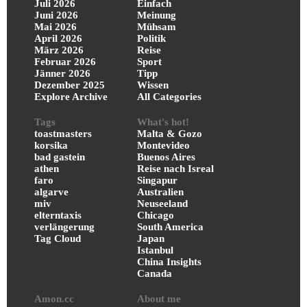
Juli 2026
Einfach
Juni 2026
Meinung
Mai 2026
Mühsam
April 2026
Politik
März 2026
Reise
Februar 2026
Sport
Jänner 2026
Tipp
Dezember 2025
Wissen
Explore Archive
All Categories
Tags
What's hot!
toastmasters
Malta & Gozo
korsika
Montevideo
bad gastein
Buenos Aires
athen
Reise nach Isreal
faro
Singapur
algarve
Australien
miv
Neuseeland
elterntaxis
Chicago
verlängerung
South America
Tag Cloud
Japan
Istanbul
China Insights
Canada
Amon.cc
About me