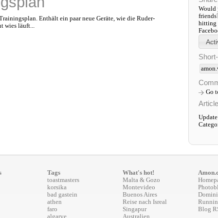
ngsplan
Would y
friends
rainingsplan. Enthält ein paar neue Geräte, wie die Ruder-
hitting
wies läuft...
Faceboo
Short
amon.
Comm
Go 
Articl
Update
Catego
s
Tags
What's hot!
Amon.
toastmasters
Malta & Gozo
Homep
korsika
Montevideo
Photob
bad gastein
Buenos Aires
Domini
athen
Reise nach Isreal
Runnin
faro
Singapur
Blog R
algarve
Australien