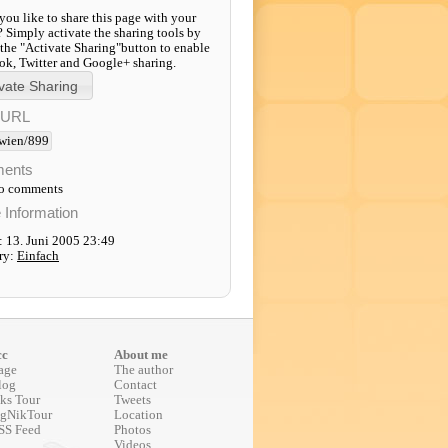
ou like to share this page with your
? Simply activate the sharing tools by
 the "Activate Sharing"button to enable
k, Twitter and Google+ sharing.
-URL
wien/899
ents
to comments
e Information
: 13. Juni 2005 23:49
ry:
Einfach
cc
About me
age
The author
log
Contact
ks Tour
Tweets
gNikTour
Location
SS Feed
Photos
Videos