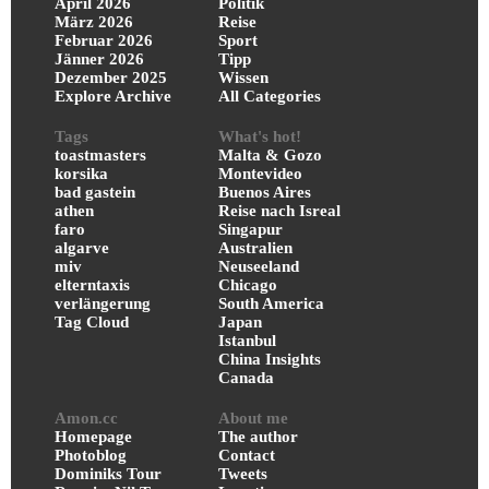
April 2026
Politik
März 2026
Reise
Februar 2026
Sport
Jänner 2026
Tipp
Dezember 2025
Wissen
Explore Archive
All Categories
Tags
What's hot!
toastmasters
Malta & Gozo
korsika
Montevideo
bad gastein
Buenos Aires
athen
Reise nach Isreal
faro
Singapur
algarve
Australien
miv
Neuseeland
elterntaxis
Chicago
verlängerung
South America
Tag Cloud
Japan
Istanbul
China Insights
Canada
Amon.cc
About me
Homepage
The author
Photoblog
Contact
Dominiks Tour
Tweets